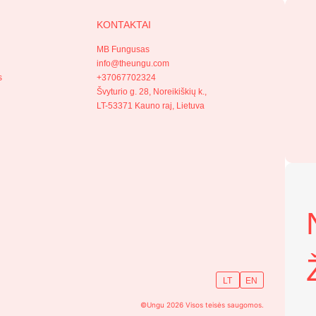
KONTAKTAI
MB Fungusas
s
info@theungu.com
s
+37067702324
Švyturio g. 28, Noreikiškių k.,
LT-53371 Kauno raj, Lietuva
LT
EN
©Ungu 2026 Visos teisės saugomos.