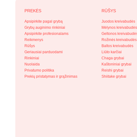
PREKĖS
RŪŠYS
Apsipirkite pagal grybą
Juodos kreivabudės
Grybų auginimo rinkiniai
Mėlynos kreivabudė
Apsipirkite profesionalams
Geltonos kreivabudė
Reikmenys
Rožinės kreivabudės
Rūšys
Baltos kreivabudės
Geriausiai parduodami
Liūto karčiai
Rinkiniai
Chaga grybai
Nuolaida
Kaštoniniai grybai
Privatumo politika
Reishi grybai
Prekių pristatymas ir grąžinimas
Shiitake grybai