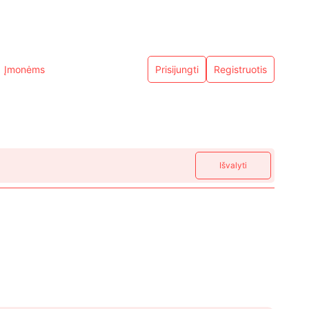
Įmonėms
Prisijungti
Registruotis
Išvalyti