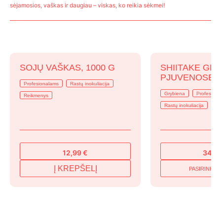
sėjamosios, vaškas ir daugiau – viskas, ko reikia sėkmei!
SOJŲ VAŠKAS, 1000 G
SHIITAKE GR
PJUVENOSE, 
Profesionalams
Rastų inokuliacija
Grybiena
Profesion
Reikmenys
Rastų inokuliacija
Su
12,99
€
34,9
Į KREPŠELĮ
PASIRINKTI
T
p
h
m
v