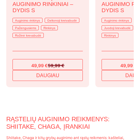
AUGINIMO RINKINIAI –
AUGINIMO RIN
DYDIS S
DYDIS S
Auginimo rinkinys
Geltonoji kreivabudė
Auginimo rinkinys
Ba
Pažengusiems
Rinkinys
Juodoji krevabudė
P
Rožinė krevabudė
Rinkinys
49,99
€
59,99
€
49,99
€
5
Original
Current
Original
Current
price
price
price
price
DAUGIAU
DAUG
was:
is:
was:
is:
59,99 €.
49,99 €.
59,99 €.
49,99 €.
RĄSTELIŲ AUGINIMO REIKMENYS:
SHIITAKE, CHAGA, ĮRANKIAI
Shiitake, Chaga ir kitų grybų auginimo ant rąstų reikmenis: kašteliai,