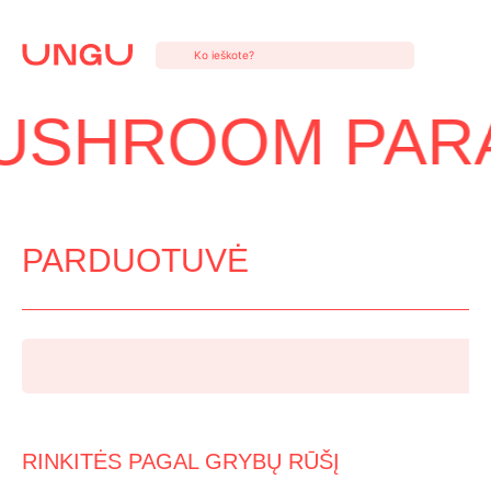
Eiti
prie
turinio
USHROOM PAR
PARDUOTUVĖ
RINKITĖS PAGAL GRYBŲ RŪŠĮ