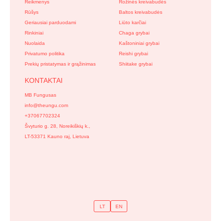
Reikmenys
Rožinės kreivabudės
Rūšys
Baltos kreivabudės
Geriausiai parduodami
Liūto karčiai
Rinkiniai
Chaga grybai
Nuolaida
Kaštoniniai grybai
Privatumo politika
Reishi grybai
Prekių pristatymas ir grąžinimas
Shiitake grybai
KONTAKTAI
MB Fungusas
info@theungu.com
+37067702324
Švyturio g. 28, Noreikiškių k.,
LT-53371 Kauno raj, Lietuva
LT
EN