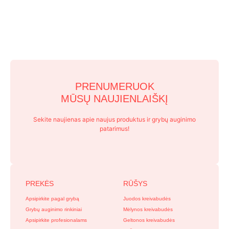
PRENUMERUOK
MŪSŲ NAUJIENLAIŠKĮ
Sekite naujienas apie naujus produktus ir grybų auginimo
patarimus!
PREKĖS
RŪŠYS
Apsipirkite pagal grybą
Juodos kreivabudės
Grybų auginimo rinkiniai
Mėlynos kreivabudės
Apsipirkite profesionalams
Geltonos kreivabudės