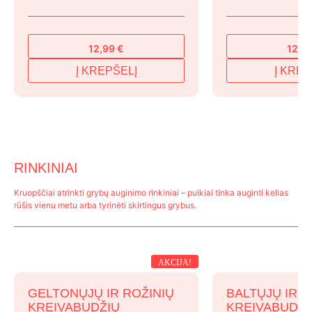
12,99
€
12,9
Į KREPŠELĮ
Į KREP
RINKINIAI
Kruopščiai atrinkti grybų auginimo rinkiniai – puikiai tinka auginti kelias
rūšis vienu metu arba tyrinėti skirtingus grybus.
AKCIJA!
GELTONŲJŲ IR ROŽINIŲ
BALTŲJŲ IR R
KREIVABUDŽIŲ
KREIVABUDŽI