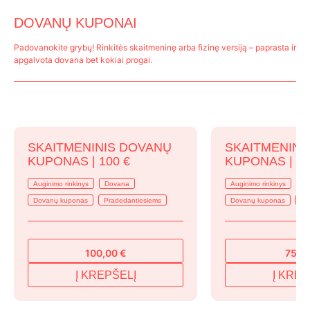
T
o
DOVANŲ KUPONAI
m
Padovanokite grybų! Rinkitės skaitmeninę arba fizinę versiją – paprasta ir
b
apgalvota dovana bet kokiai progai.
c
o
t
p
p
SKAITMENINIS DOVANŲ
SKAITMENINI
KUPONAS | 100 €
KUPONAS | 75
Auginimo rinkinys
Dovana
Auginimo rinkinys
D
Dovanų kuponas
Pradedantiesiems
Dovanų kuponas
Pr
100,00
€
75,0
Į KREPŠELĮ
Į KREP