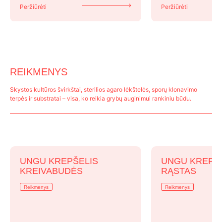
Peržiūrėti
Peržiūrėti
REIKMENYS
Skystos kultūros švirkštai, sterilios agaro lėkštelės, sporų klonavimo
terpės ir substratai – visa, ko reikia grybų auginimui rankiniu būdu.
UNGU KREPŠELIS
UNGU KREPŠ
KREIVABUDĖS
RĄSTAS
Reikmenys
Reikmenys