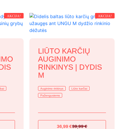
AKCIJA!
AKCIJA!
LIŪTO KARČIŲ
IMO
AUGINIMO
DIS
RINKINYS | DYDIS
M
ybai
Auginimo rinkinys
Liūto karčiai
Pažengusiems
36,99
€
39,99
€
Original
Current