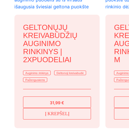
GELTONŲJŲ
GEL
KREIVABŪDŽIŲ
KRE
AUGINIMO
AUG
RINKINYS |
RIN
2XPUODELIAI
M
Auginimo rinkinys
Geltonoji kreivabudė
Auginimo 
Pažengusiems
Pažengu
31,99
€
Į KREPŠELĮ