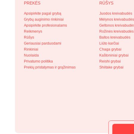
PREKĖS
RŪŠYS
Apsipirkite pagal grybą
Juodos kreivabudės
Grybų auginimo rinkiniai
Mėlynos kreivabudė
Apsipirkite profesionalams
Geltonos kreivabudė
Reikmenys
Rožinės kreivabudės
Rūšys
Baltos kreivabudės
Geriausiai parduodami
Liūto karčiai
Rinkiniai
Chaga grybai
Nuolaida
Kaštoniniai grybai
Privatumo politika
Reishi grybai
Prekių pristatymas ir grąžinimas
Shiitake grybai