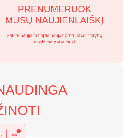
PRENUMERUOK
MŪSŲ NAUJIENLAIŠKĮ
Sekite naujienas apie naujus produktus ir grybų
auginimo patarimus!
NAUDINGA
ŽINOTI
0
da