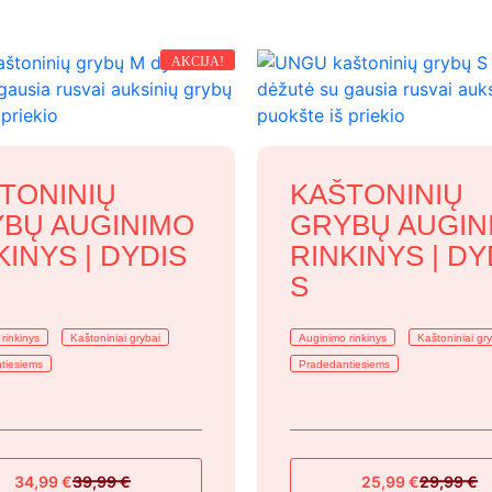
AKCIJA!
TONINIŲ
KAŠTONINIŲ
BŲ AUGINIMO
GRYBŲ AUGIN
KINYS | DYDIS
RINKINYS | DY
S
rinkinys
Kaštoniniai grybai
Auginimo rinkinys
Kaštoniniai gr
tiesiems
Pradedantiesiems
34,99
€
39,99
€
25,99
€
29,99
€
Original
Current
Original
Current