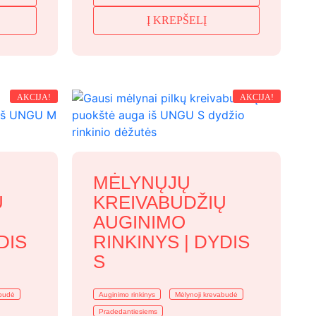
price
price
Į KREPŠELĮ
was:
is:
39,99 €.
36,99 €.
AKCIJA!
AKCIJA!
MĖLYNŲJŲ
Ų
KREIVABUDŽIŲ
AUGINIMO
DIS
RINKINYS | DYDIS
S
abudė
Auginimo rinkinys
Mėlynoji krevabudė
Pradedantiesiems