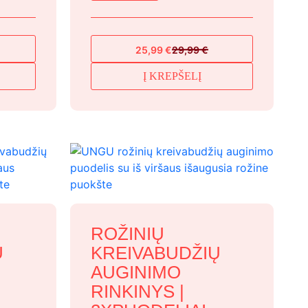
25,99
€
29,99
€
Original
Current
price
price
Į KREPŠELĮ
was:
is:
29,99 €.
25,99 €.
ROŽINIŲ
Ų
KREIVABUDŽIŲ
AUGINIMO
RINKINYS |