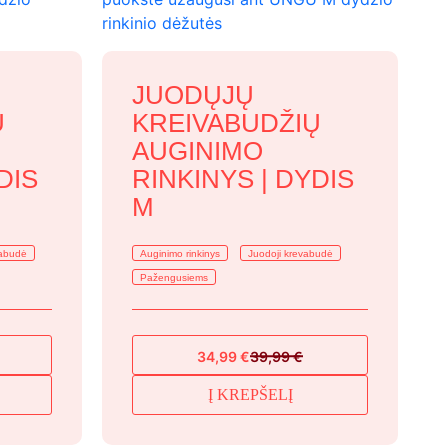
JUODŲJŲ
Ų
KREIVABUDŽIŲ
AUGINIMO
DIS
RINKINYS | DYDIS
M
vabudė
Auginimo rinkinys
Juodoji krevabudė
Pažengusiems
34,99
€
39,99
€
Original
Current
price
price
Į KREPŠELĮ
was:
is:
39,99 €.
34,99 €.