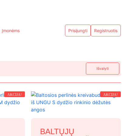
Įmonėms
Prisijungti
Registruotis
Išvalyti
AKCIJA!
AKCIJA!
BALTŲJŲ