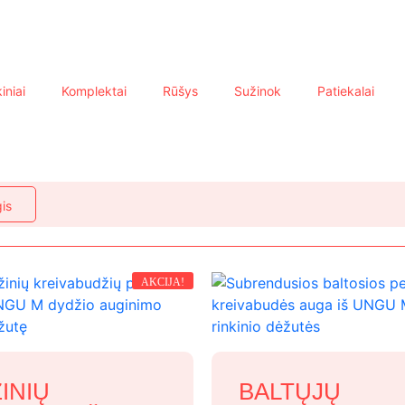
iniai
Komplektai
Rūšys
Sužinok
Patiekalai
is
AKCIJA!
INIŲ
BALTŲJŲ