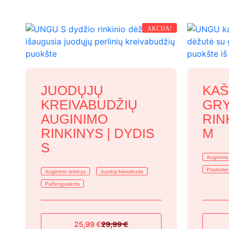
AKCIJA!
JUODŲJŲ
KAŠ
KREIVABUDŽIŲ
GRY
AUGINIMO
RIN
RINKINYS | DYDIS
M
S
Auginimo 
Pradedan
Auginimo rinkinys
Juodoji krevabudė
Pažengusiems
25,99
€
29,99
€
Original
Current