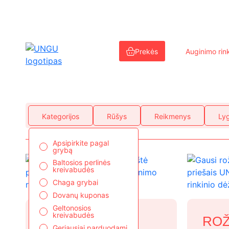
Eiti
prie
Prekės
Auginimo rink
turinio
PARDUOTUVĖ
Kategorijos
Rūšys
Reikmenys
Lyg
Apsipirkite pagal
grybą
Baltosios perlinės
kreivabudės
Chaga grybai
Dovanų kuponas
Geltonosios
kreivabudės
ROŽINIŲ
ROŽ
Geriausiai parduodami