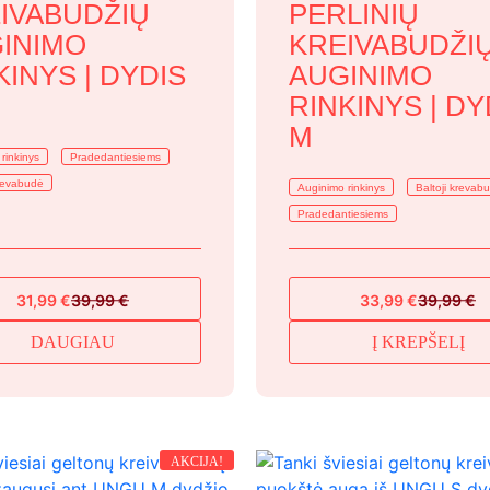
IVABUDŽIŲ
PERLINIŲ
INIMO
KREIVABUDŽI
KINYS | DYDIS
AUGINIMO
RINKINYS | DY
M
rinkinys
Pradedantiesiems
revabudė
Auginimo rinkinys
Baltoji krevab
Pradedantiesiems
31,99
€
39,99
€
33,99
€
39,99
€
Original
Current
Original
Current
price
price
price
price
DAUGIAU
Į KREPŠELĮ
was:
is:
was:
is:
39,99 €.
31,99 €.
39,99 €.
33,99 €.
AKCIJA!