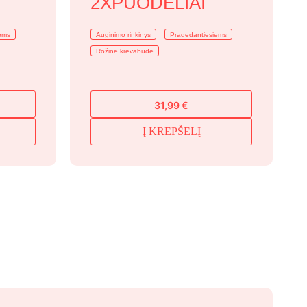
2XPUODELIAI
ems
Auginimo rinkinys
Pradedantiesiems
Rožinė krevabudė
31,99
€
Į KREPŠELĮ