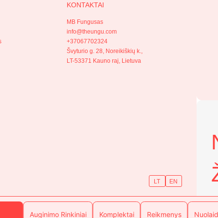
KONTAKTAI
the
product
MB Fungusas
page
s
info@theungu.com
s
+37067702324
Švyturio g. 28, Noreikiškių k.,
LT-53371 Kauno raj, Lietuva
LT
EN
©Ungu 2026 Visos teisės saugomos.
Auginimo Rinkiniai
Komplektai
Reikmenys
Nuolai