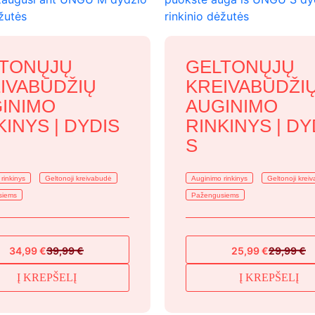
TONŲJŲ
GELTONŲJŲ
IVABŪDŽIŲ
KREIVABŪDŽI
INIMO
AUGINIMO
KINYS | DYDIS
RINKINYS | DY
S
rinkinys
Geltonoji kreivabudė
Auginimo rinkinys
Geltonoji krei
siems
Pažengusiems
34,99
€
39,99
€
25,99
€
29,99
€
Original
Current
Original
Current
price
price
price
price
Į KREPŠELĮ
Į KREPŠELĮ
was:
is:
was:
is:
39,99 €.
34,99 €.
29,99 €.
25,99 €.