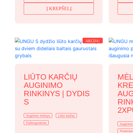
price
price
Į KREPŠELĮ
was:
is:
29,99 €.
25,99 €.
AKCIJA!
LIŪTO KARČIŲ
MĖL
AUGINIMO
KRE
RINKINYS | DYDIS
AUG
S
RIN
2XP
Auginimo rinkinys
Liūto karčiai
Pažengusiems
Auginimo 
Pradedan