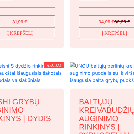
31,99
€
34,99
€
39,99
€
Original
Current
price
price
Į KREPŠELĮ
Į KREPŠELĮ
was:
is:
39,99 €.
34,99 €.
AKCIJA!
SHI GRYBŲ
BALTŲJŲ
INIMO
KREIVABUDŽI
KINYS | DYDIS
AUGINIMO
RINKINYS |