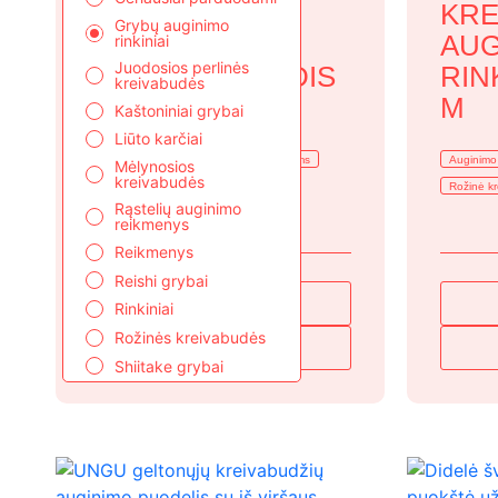
KREIVABUDŽIŲ
KRE
Grybų auginimo
AUGINIMO
AUG
rinkiniai
Juodosios perlinės
RINKINYS | DYDIS
RIN
kreivabudės
S
M
Kaštoniniai grybai
Liūto karčiai
Auginimo rinkinys
Pradedantiesiems
Auginimo 
Mėlynosios
kreivabudės
Rožinė krevabudė
Rožinė k
Rąstelių auginimo
reikmenys
Reikmenys
Reishi grybai
29,99
€
Rinkiniai
Rožinės kreivabudės
DAUGIAU
Shiitake grybai