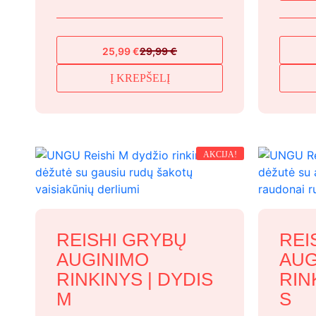
25,99
€
29,99
€
Original
Current
price
price
Į KREPŠELĮ
was:
is:
29,99 €.
25,99 €.
AKCIJA!
REISHI GRYBŲ
REI
AUGINIMO
AUG
RINKINYS | DYDIS
RIN
M
S