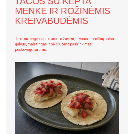
TACOS SU KEPTA
MENKE IR ROŽINĖMIS
KREIVABUDĖMIS
Tako su lengvai apskrudinta žuvimi, grybais ir braškių salsa –
gaivus, maistingas ir be gliuteno pasirinkimas
peskovegetarams.