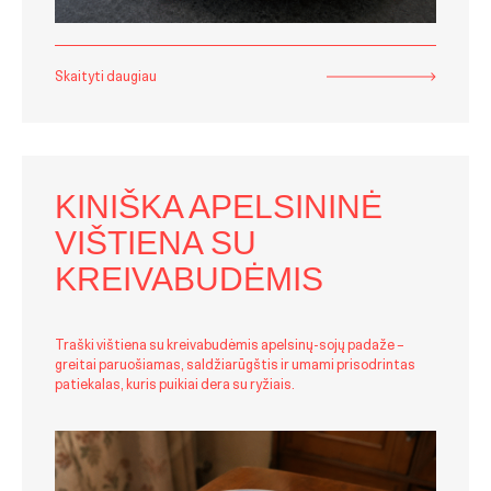
Skaityti daugiau
KINIŠKA APELSININĖ
VIŠTIENA SU
KREIVABUDĖMIS
Traški vištiena su kreivabudėmis apelsinų-sojų padaže –
greitai paruošiamas, saldžiarūgštis ir umami prisodrintas
patiekalas, kuris puikiai dera su ryžiais.