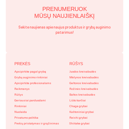
PRENUMERUOK
MŪSŲ NAUJIENLAIŠKĮ
Sekite naujienas apie naujus produktus ir grybų auginimo
patarimus!
PREKĖS
RŪŠYS
Apsipirkite pagal grybą
Juodos kreivabudės
Grybų auginimo rinkiniai
Mėlynos kreivabudės
Apsipirkite profesionalams
Geltonos kreivabudės
Reikmenys
Rožinės kreivabudės
Rūšys
Baltos kreivabudės
Geriausiai parduodami
Liūto karčiai
Rinkiniai
Chaga grybai
Nuolaida
Kaštoniniai grybai
Privatumo politika
Reishi grybai
Prekių pristatymas ir grąžinimas
Shiitake grybai