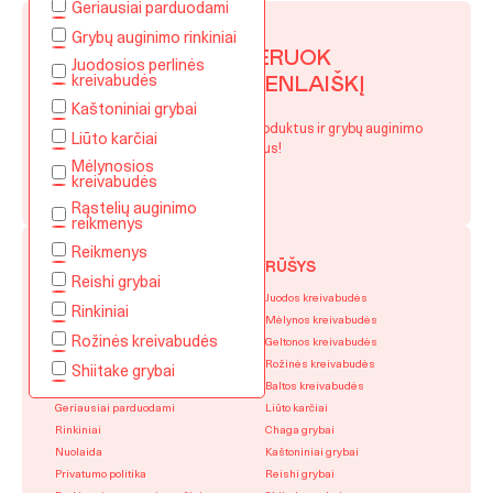
Geriausiai parduodami
Grybų auginimo rinkiniai
PRENUMERUOK
Juodosios perlinės
kreivabudės
MŪSŲ NAUJIENLAIŠKĮ
Kaštoniniai grybai
Sekite naujienas apie naujus produktus ir grybų auginimo
Liūto karčiai
patarimus!
Mėlynosios
kreivabudės
Rąstelių auginimo
reikmenys
Reikmenys
PREKĖS
RŪŠYS
Reishi grybai
Apsipirkite pagal grybą
Juodos kreivabudės
Rinkiniai
Grybų auginimo rinkiniai
Mėlynos kreivabudės
Rožinės kreivabudės
Apsipirkite profesionalams
Geltonos kreivabudės
Reikmenys
Rožinės kreivabudės
Shiitake grybai
Rūšys
Baltos kreivabudės
Geriausiai parduodami
Liūto karčiai
Rinkiniai
Chaga grybai
Nuolaida
Kaštoniniai grybai
Privatumo politika
Reishi grybai