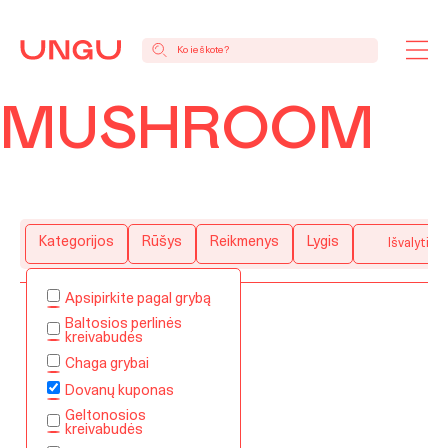
Eiti
prie
turinio
MUSHROOM
PARADISE
PARDUOTUVĖ
Kategorijos
Rūšys
Reikmenys
Lygis
Išvalyti
Apsipirkite pagal grybą
Baltosios perlinės
kreivabudės
Chaga grybai
Dovanų kuponas
Geltonosios
kreivabudės