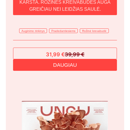
KARŠTA. ROŽINĖS KREIVABUDĖS AUGA
GREIČIAU NEI LEIDŽIAS SAULĖ.
Auginimo rinkinys
Pradedantiesiems
Rožinė krevabudė
31,99
€
39,99
€
Original
Current
DAUGIAU
price
price
was:
is:
39,99 €.
31,99 €.