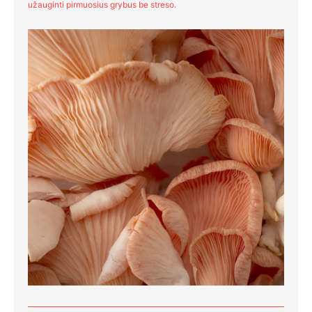
užauginti pirmuosius grybus be streso.