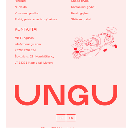
Rinkiniai
Chaga grybai
Nuolaida
Kaštoniniai grybai
Privatumo politika
Reishi grybai
Prekių pristatymas ir grąžinimas
Shiitake grybai
KONTAKTAI
MB Fungusas
info@theungu.com
+37067702324
Švyturio g. 28, Noreikiškių k.,
LT-53371 Kauno raj, Lietuva
LT
EN
©Ungu 2026 Visos teisės saugomos.