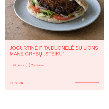
JOGURTINĖ PITA DUONELĖ SU LIONS
MANE GRYBŲ „STEIKU“
Liūto karčiai
Vegetariška
Peržiūrėti