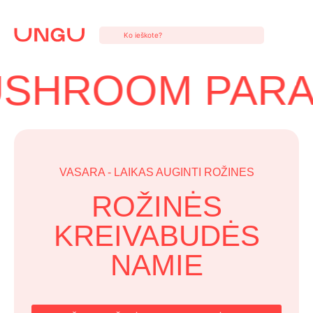
Eiti
prie
turinio
SHROOM PARA
VASARA - LAIKAS AUGINTI ROŽINES
ROŽINĖS
KREIVABUDĖS
NAMIE