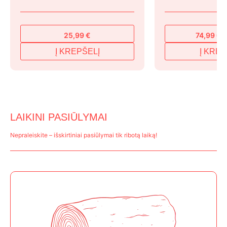
25,99
€
74,99
€
9
Original
Current
price
price
Į KREPŠELĮ
Į KREP
was:
is:
94,99 €.
74,99 €.
LAIKINI PASIŪLYMAI
Nepraleiskite – išskirtiniai pasiūlymai tik ribotą laiką!