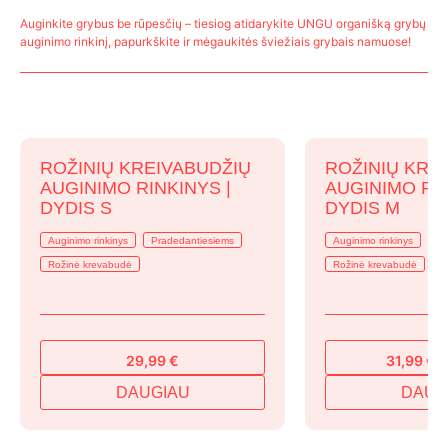
Auginkite grybus be rūpesčių – tiesiog atidarykite UNGU organišką grybų
auginimo rinkinį, papurkškite ir mėgaukitės šviežiais grybais namuose!
ROŽINIŲ KREIVABUDŽIŲ
ROŽINIŲ KRE
AUGINIMO RINKINYS |
AUGINIMO RIN
DYDIS S
DYDIS M
Auginimo rinkinys
Pradedantiesiems
Auginimo rinkinys
Pr
Rožinė krevabudė
Rožinė krevabudė
29,99
€
31,99
€
3
Original
Current
price
price
DAUGIAU
DAUG
was:
is:
39,99 €.
31,99 €.