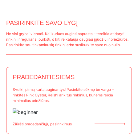
PASIRINKITE SAVO LYGĮ
Ne visi grybai vienodi. Kai kuriuos auginti paprasta – tereikia atidaryti
rinkinį ir reguliariai purkšti, o kiti reikalauja daugiau įgūdžių ir priežiūros.
Pasirinkite sau tinkamiausią rinkinį arba susikurkite savo nuo nulio.
PRADEDANTIESIEMS
Sveiki, pirmą kartą auginantys! Pasiekite sėkmę be vargo –
rinkitės Pink Oyster, Reishi ar kitus rinkinius, kuriems reikia
minimalios priežiūros.
Žiūrėti pradedančiųjų pasirinkimus