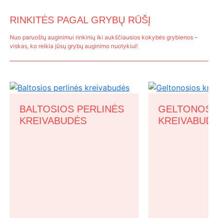
RINKITĖS PAGAL GRYBŲ RŪŠĮ
Nuo paruoštų auginimui rinkinių iki aukščiausios kokybės grybienos –
viskas, ko reikia jūsų grybų auginimo nuotykiui!
BALTOSIOS PERLINĖS
GELTONOSI
KREIVABUDĖS
KREIVABUD