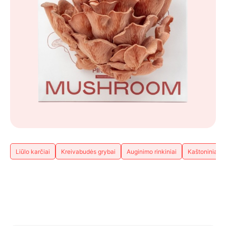
Liūlo karčiai
Kreivabudės grybai
Auginimo rinkiniai
Kaštoniniai