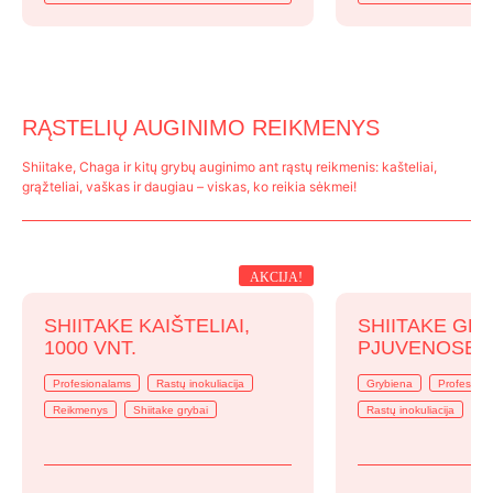
was:
is:
39,99 €.
31,99 €.
RĄSTELIŲ AUGINIMO REIKMENYS
Shiitake, Chaga ir kitų grybų auginimo ant rąstų reikmenis: kašteliai,
grąžteliai, vaškas ir daugiau – viskas, ko reikia sėkmei!
AKCIJA!
SHIITAKE KAIŠTELIAI,
SHIITAKE GR
1000 VNT.
PJUVENOSE, 
Profesionalams
Rastų inokuliacija
Grybiena
Profesion
Reikmenys
Shiitake grybai
Rastų inokuliacija
Su