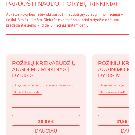
PARUOŠTI NAUDOTI GRYBŲ RINKINIAI
Aukštos kokybės lietuviški paruošti naudoti grybų auginimo rinkiniai –
tiesiai iš miškų krašto. Rinkitės nuo mažos puodelio dydžio dėžutės
pradedantiesiems iki didelių rinkinių rimtam derliui.
ROŽINIŲ KREIVABUDŽIŲ
ROŽINIŲ KRE
AUGINIMO RINKINYS |
AUGINIMO RIN
DYDIS S
DYDIS M
Auginimo rinkinys
Pradedantiesiems
Auginimo rinkinys
Pr
Rožinė krevabudė
Rožinė krevabudė
29,99
€
31,99
€
3
Original
Current
price
price
DAUGIAU
DAUG