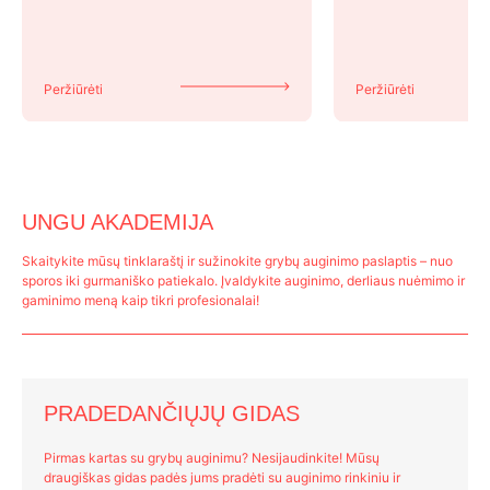
Peržiūrėti
Peržiūrėti
UNGU AKADEMIJA
Skaitykite mūsų tinklaraštį ir sužinokite grybų auginimo paslaptis – nuo
sporos iki gurmaniško patiekalo. Įvaldykite auginimo, derliaus nuėmimo ir
gaminimo meną kaip tikri profesionalai!
PRADEDANČIŲJŲ GIDAS
Pirmas kartas su grybų auginimu? Nesijaudinkite! Mūsų
draugiškas gidas padės jums pradėti su auginimo rinkiniu ir