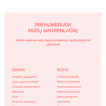
PRENUMERUOK
MŪSŲ NAUJIENLAIŠKĮ
Sekite naujienas apie naujus produktus ir grybų auginimo
patarimus!
PREKĖS
RŪŠYS
Apsipirkite pagal grybą
Juodos kreivabudės
Grybų auginimo rinkiniai
Mėlynos kreivabudės
Apsipirkite profesionalams
Geltonos kreivabudės
Reikmenys
Rožinės kreivabudės
Rūšys
Baltos kreivabudės
Geriausiai parduodami
Liūto karčiai