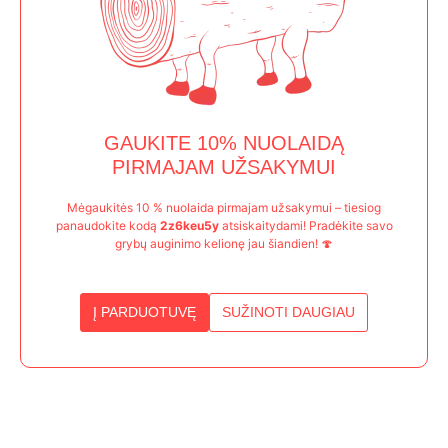
GAUKITE 10% NUOLAIDĄ
PIRMAJAM UŽSAKYMUI
Mėgaukitės 10 % nuolaida pirmajam užsakymui – tiesiog
panaudokite kodą
2z6keu5y
atsiskaitydami! Pradėkite savo
grybų auginimo kelionę jau šiandien! 🍄
Į PARDUOTUVĘ
SUŽINOTI DAUGIAU