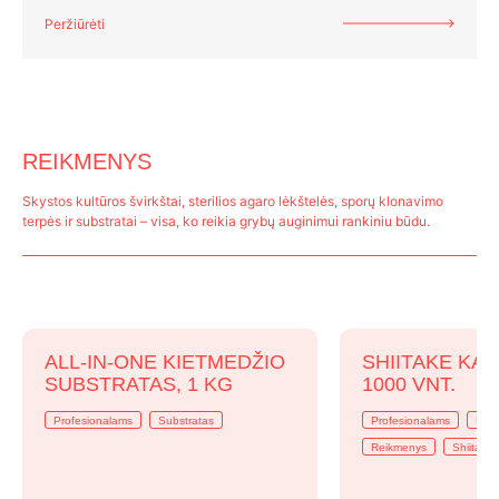
Peržiūrėti
REIKMENYS
Skystos kultūros švirkštai, sterilios agaro lėkštelės, sporų klonavimo
terpės ir substratai – visa, ko reikia grybų auginimui rankiniu būdu.
ALL-IN-ONE KIETMEDŽIO
SHIITAKE KAIŠ
SUBSTRATAS, 1 KG
1000 VNT.
Profesionalams
Substratas
Profesionalams
Rast
Reikmenys
Shiitake 