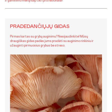
ir gaminimo meną kaip tikri profesionalai!
PRADEDANČIŲJŲ GIDAS
Pirmas kartas su grybų auginimu? Nesijaudinkite! Mūsų
draugiškas gidas padės jums pradėti su auginimo rinkiniu ir
užauginti pirmuosius grybus be streso.