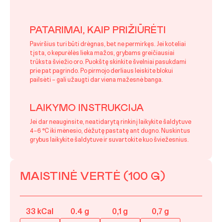
PATARIMAI, KAIP PRIŽIŪRĖTI
Paviršius turi būti drėgnas, bet ne permirkęs. Jei koteliai
tįsta, o kepurėlės lieka mažos, grybams greičiausiai
trūksta šviežio oro. Puokštę skinkite švelniai pasukdami
prie pat pagrindo. Po pirmojo derliaus leiskite blokui
pailsėti – gali užaugti dar viena mažesnė banga.
LAIKYMO INSTRUKCIJA
Jei dar neauginsite, neatidarytą rinkinį laikykite šaldytuve
4–6 °C iki mėnesio, dėžutę pastatę ant dugno. Nuskintus
grybus laikykite šaldytuve ir suvartokite kuo šviežesnius.
MAISTINĖ VERTĖ (100 G)
33 kCal
0.4 g
0,1 g
0,7 g