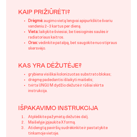
KAIP PRIŽIŪRĖTI?
Drėgmė:
augimo vietą lengvai apipurkškite švariu
vandeniu 2–3 kartus per dieną.
Vieta:
laikykite šviesiai, be tiesioginės saulės ir
radiatoriaus kaitros.
Oras:
vėdinkite patalpą, bet saugokite nuo stipraus
skersvėjo.
KAS YRA DĖŽUTĖJE?
grybiena visiškai kolonizuotas substrato blokas;
drėgmę padedantis išlaikyti maišelis;
tvirta UNGU M dydžio dėžutė ir rūšiai skirta
instrukcija.
IŠPAKAVIMO INSTRUKCIJA
Atplėškite pažymėtą dėžutės dalį.
Maišelyje įpjaukite X formą.
Atidengtą paviršių sudrėkinkite ir pastatykite
tinkamoje vietoje.