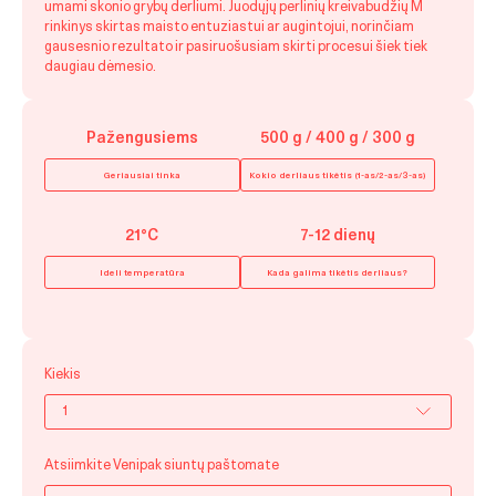
umami skonio grybų derliumi. Juodųjų perlinių kreivabudžių M
rinkinys skirtas maisto entuziastui ar augintojui, norinčiam
gausesnio rezultato ir pasiruošusiam skirti procesui šiek tiek
daugiau dėmesio.
Pažengusiems
500 g / 400 g / 300 g
Geriausiai tinka
Kokio derliaus tikėtis (1-as/2-as/3-as)
21°C
7-12 dienų
Ideli temperatūra
Kada galima tikėtis derliaus?
Kiekis
Atsiimkite Venipak siuntų paštomate