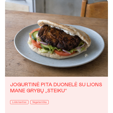
JOGURTINĖ PITA DUONELĖ SU LIONS
MANE GRYBŲ „STEIKU“
Liūto karčiai
Vegetariška