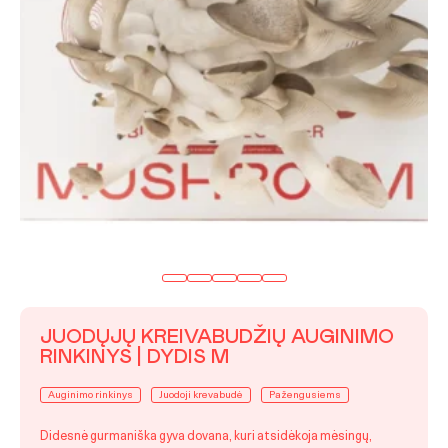
JUODŲJŲ KREIVABUDŽIŲ AUGINIMO
RINKINYS | DYDIS M
Auginimo rinkinys
Juodoji krevabudė
Pažengusiems
Didesnė gurmaniška gyva dovana, kuri atsidėkoja mėsingų,