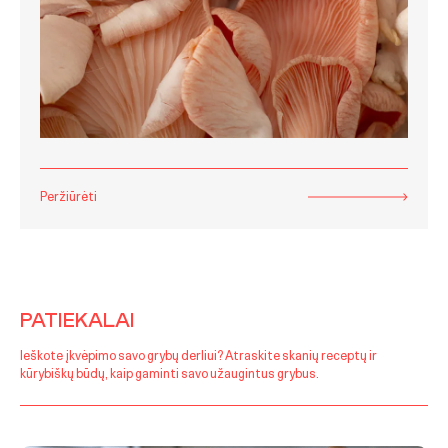
Peržiūrėti
PATIEKALAI
Ieškote įkvėpimo savo grybų derliui? Atraskite skanių receptų ir
kūrybiškų būdų, kaip gaminti savo užaugintus grybus.