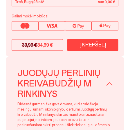
Treč, Rugpjūčio 12
nuo 0,00 €
Galimi mokėjimo būdai
Į KREPŠELĮ
39,99
€
34,99
€
Original
Current
price
price
was:
is:
39,99 €.
34,99 €.
JUODŲJŲ PERLINIŲ
KREIVABUDŽIŲ M
RINKINYS
Didesnė gurmaniška gyva dovana, kuri atsidėkoja
mėsingų, umami skonio grybų derliumi. Juodųjų perlinių
kreivabudžių M rinkinys skirtas maisto entuziastui ar
augintojui, norinčiam gausesnio rezultato ir
pasiruošusiam skirti procesui šiek tiek daugiau dėmesio.