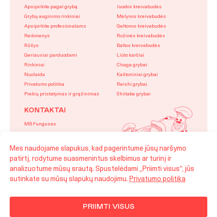
Apsipirkite pagal grybą
Juodos kreivabudės
Grybų auginimo rinkiniai
Mėlynos kreivabudės
Apsipirkite profesionalams
Geltonos kreivabudės
Reikmenys
Rožinės kreivabudės
Rūšys
Baltos kreivabudės
Geriausiai parduodami
Liūto karčiai
Rinkiniai
Chaga grybai
Nuolaida
Kaštoniniai grybai
Privatumo politika
Reishi grybai
Prekių pristatymas ir grąžinimas
Shiitake grybai
KONTAKTAI
MB Fungusas
info@theungu.com
+37067702324
Mes naudojame slapukus, kad pagerintume jūsų naršymo
Švyturio g. 28, Noreikiškių k.,
patirtį, rodytume suasmenintus skelbimus ar turinį ir
LT-53371 Kauno raj, Lietuva
analizuotume mūsų srautą. Spustelėdami „Priimti visus“, jūs
sutinkate su mūsų slapukų naudojimu.
Privatumo politika
PRIIMTI VISUS