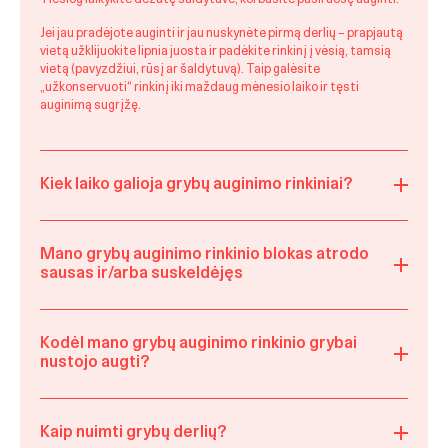
Jei jau pradėjote auginti ir jau nuskynėte pirmą derlių – prapjautą
vietą užklijuokite lipnia juosta ir padėkite rinkinį į vėsią, tamsią
vietą (pavyzdžiui, rūsį ar šaldytuvą). Taip galėsite
„užkonservuoti“ rinkinį iki maždaug mėnesio laiko ir tęsti
auginimą sugrįžę.
Kiek laiko galioja grybų auginimo rinkiniai?
Mano grybų auginimo rinkinio blokas atrodo
sausas ir/arba suskeldėjęs
Kodėl mano grybų auginimo rinkinio grybai
nustojo augti?
Kaip nuimti grybų derlių?