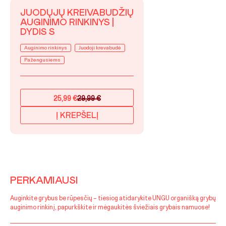
JUODŲJŲ KREIVABUDŽIŲ
AUGINIMO RINKINYS |
DYDIS S
Auginimo rinkinys
Juodoji krevabudė
Pažengusiems
25,99
€
29,99
€
Original
Current
price
price
Į KREPŠELĮ
was:
is:
29,99 €.
25,99 €.
PERKAMIAUSI
Auginkite grybus be rūpesčių – tiesiog atidarykite UNGU organišką grybų
auginimo rinkinį, papurkškite ir mėgaukitės šviežiais grybais namuose!