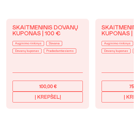
SKAITMENINIS DOVANŲ
SKAITMENINI
KUPONAS | 100 €
KUPONAS | 7
Auginimo rinkinys
Dovana
Auginimo rinkinys
D
Dovanų kuponas
Pradedantiesiems
Dovanų kuponas
Pr
100,00
€
75,0
Į KREPŠELĮ
Į KREP