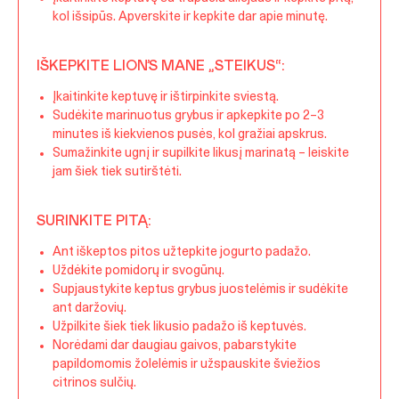
kol išsipūs. Apverskite ir kepkite dar apie minutę.
IŠKEPKITE LION’S MANE „STEIKUS“:
Įkaitinkite keptuvę ir ištirpinkite sviestą.
Sudėkite marinuotus grybus ir apkepkite po 2–3
minutes iš kiekvienos pusės, kol gražiai apskrus.
Sumažinkite ugnį ir supilkite likusį marinatą – leiskite
jam šiek tiek sutirštėti.
SURINKITE PITĄ:
Ant iškeptos pitos užtepkite jogurto padažo.
Uždėkite pomidorų ir svogūnų.
Supjaustykite keptus grybus juostelėmis ir sudėkite
ant daržovių.
Užpilkite šiek tiek likusio padažo iš keptuvės.
Norėdami dar daugiau gaivos, pabarstykite
papildomomis žolelėmis ir užspauskite šviežios
citrinos sulčių.