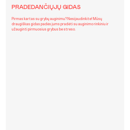
PRADEDANČIŲJŲ GIDAS
Pirmas kartas su grybų auginimu? Nesijaudinkite! Mūsų
draugiškas gidas padės jums pradėti su auginimo rinkiniu ir
užauginti pirmuosius grybus be streso.