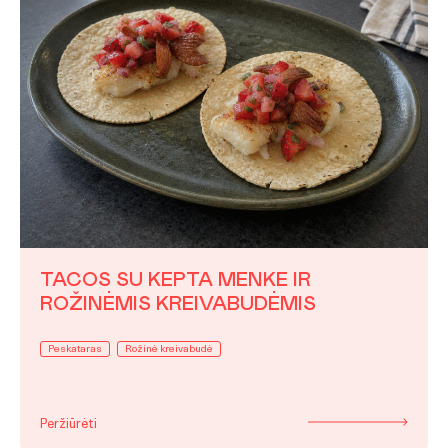
TACOS SU KEPTA MENKE IR
ROŽINĖMIS KREIVABUDĖMIS
Peskataras
Rožinė kreivabudė
Peržiūrėti