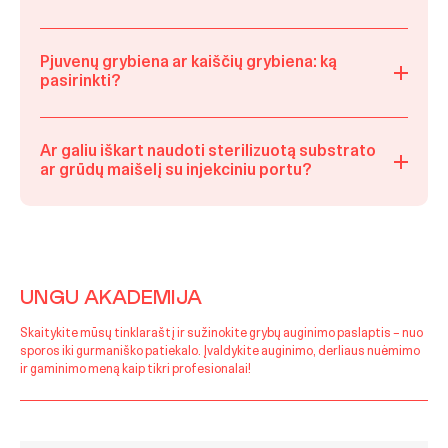
Pjuvenų grybiena ar kaiščių grybiena: ką
pasirinkti?
Ar galiu iškart naudoti sterilizuotą substrato
ar grūdų maišelį su injekciniu portu?
UNGU AKADEMIJA
Skaitykite mūsų tinklaraštį ir sužinokite grybų auginimo paslaptis – nuo
sporos iki gurmaniško patiekalo. Įvaldykite auginimo, derliaus nuėmimo
ir gaminimo meną kaip tikri profesionalai!