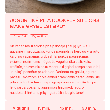
JOGURTINĖ PITA DUONELĖ SU LIONS
MANE GRYBŲ „STEIKU“
Liūto karčiai
Vegetariška
Šis receptas tradicinę pitą pakylėja į naują lygį – su
augaline improvizacija, kurios pagrindinis herojus yra liūto
karčiais vadinamas grybas! Tai puikus pasirinkimas
visiems, norintiems mėgautis vegetarišku patiekalu:
traškūs, balzaminiu actu marinuoti grybai tampa sotus ir į
„steiką“ panašus pakaitalas. Derinami su gaiviu jogurto
padažu, šviežiomis žolelėmis ir traškiomis daržovėmis, šie
pita suktinukai tiesiog sproginėja nuo skonio. Be to, jie
lengvai paruošiami, kupini maistinių medžiagų, o
naudojant tinkamą pitą – gali būti ir be gliuteno!
Vidutinis
15 min.
15 min.
30 min.