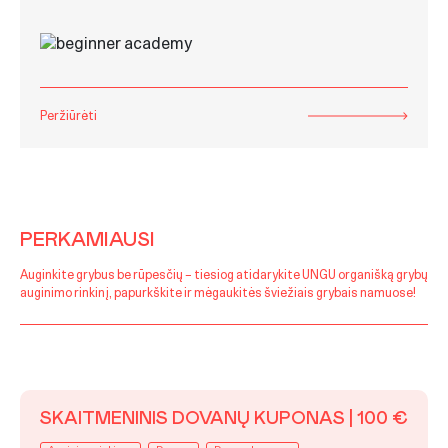
Peržiūrėti
PERKAMIAUSI
Auginkite grybus be rūpesčių – tiesiog atidarykite UNGU organišką grybų
auginimo rinkinį, papurkškite ir mėgaukitės šviežiais grybais namuose!
SKAITMENINIS DOVANŲ KUPONAS | 100 €