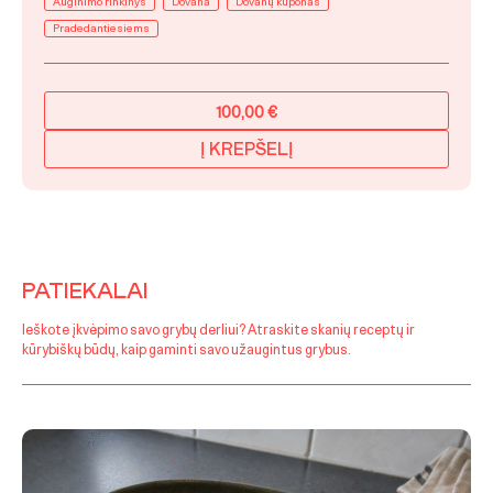
Auginimo rinkinys
Dovana
Dovanų kuponas
Pradedantiesiems
100,00
€
Į KREPŠELĮ
PATIEKALAI
Ieškote įkvėpimo savo grybų derliui? Atraskite skanių receptų ir
kūrybiškų būdų, kaip gaminti savo užaugintus grybus.