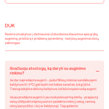
DUK
Raskite atsakymus į dažniausiai užduodamus klausimus apie grybų
auginimą, priežiūrą ir problemų sprendimą – kad jūsų auginimas būtų
sėkmingas.
Išvažiuoju atostogų, ką daryti su auginimo
rinkinu?
Jei dar nepradėjote auginti – puiku! Mūsų rinkiniai sandėliuojami
šaldytuve (0–5 °C) gali laukti net kelias savaites, kol grįšite.
Tiesiog laikykite dėžutę šaldytuve, kol būsite pasiruošę auginti.
Jei jau pradėjote auginti ir jau nuskynėte pirmą derlių – prapjautą
vietą užklijuokite lipnia juosta ir padėkite rinkinį į vėsią, tamsią
vietą (pavyzdžiui, rūsį ar šaldytuvą). Taip galėsite