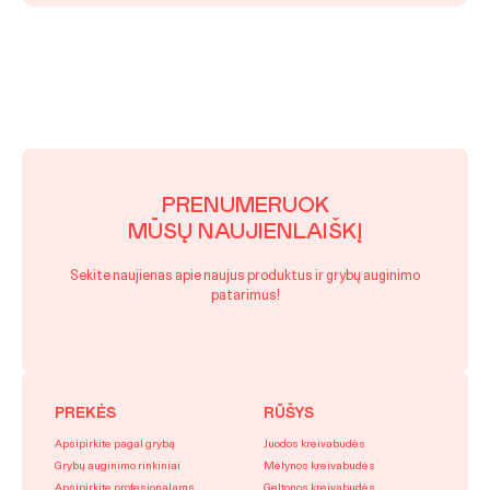
PRENUMERUOK
MŪSŲ NAUJIENLAIŠKĮ
Sekite naujienas apie naujus produktus ir grybų auginimo
patarimus!
PREKĖS
RŪŠYS
Apsipirkite pagal grybą
Juodos kreivabudės
Grybų auginimo rinkiniai
Mėlynos kreivabudės
Apsipirkite profesionalams
Geltonos kreivabudės