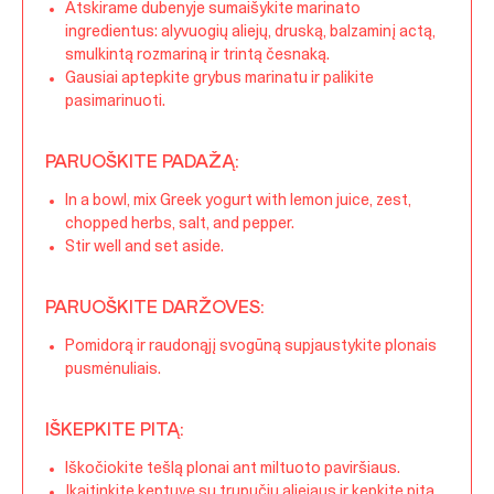
Atskirame dubenyje sumaišykite marinato
ingredientus: alyvuogių aliejų, druską, balzaminį actą,
smulkintą rozmariną ir trintą česnaką.
Gausiai aptepkite grybus marinatu ir palikite
pasimarinuoti.
PARUOŠKITE PADAŽĄ:
In a bowl, mix Greek yogurt with lemon juice, zest,
chopped herbs, salt, and pepper.
Stir well and set aside.
PARUOŠKITE DARŽOVES:
Pomidorą ir raudonąjį svogūną supjaustykite plonais
pusmėnuliais.
IŠKEPKITE PITĄ:
Iškočiokite tešlą plonai ant miltuoto paviršiaus.
Įkaitinkite keptuvę su trupučiu aliejaus ir kepkite pitą,