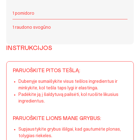
1 pomidoro
1 raudono svogūno
INSTRUKCIJOS
PARUOŠKITE PITOS TEŠLĄ:
Dubenyje sumaišykite visus tešlos ingredientus ir
minkykite, kol tešla taps lygi ir elastinga.
Padėkite ją į šaldytuvą pailsėti, kol ruošite likusius
ingredientus.
PARUOŠKITE LION’S MANE GRYBUS:
Supjaustykite grybus išilgai, kad gautumėte plonas,
tolygias riekeles.