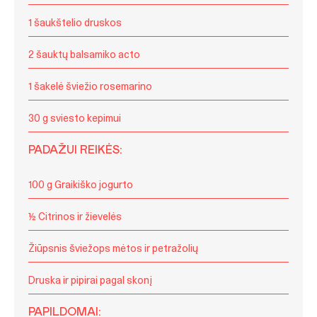
1 šaukštelio druskos
2 šauktų balsamiko acto
1 šakelė šviežio rosemarino
30 g sviesto kepimui
PADAŽUI REIKĖS:
100 g Graikiško jogurto
½ Citrinos ir žievelės
Žiūpsnis šviežops mėtos ir petražolių
Druska ir pipirai pagal skonį
PAPILDOMAI: