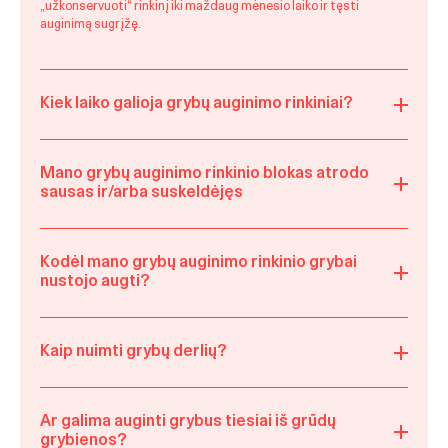
„užkonservuoti“ rinkinį iki maždaug mėnesio laiko ir tęsti
auginimą sugrįžę.
Kiek laiko galioja grybų auginimo rinkiniai?
Mano grybų auginimo rinkinio blokas atrodo
sausas ir/arba suskeldėjęs
Kodėl mano grybų auginimo rinkinio grybai
nustojo augti?
Kaip nuimti grybų derlių?
Ar galima auginti grybus tiesiai iš grūdų
grybienos?