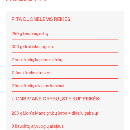
PITA DUONELĖMS REIKĖS:
250 g kvietinių miltų
300 g Grakiško jogurto
2 šaukštelių kepimo miltelių
½ šaukštelio druskos
2 šaukštelių aliejaus kepimui
LION’S MANE GRYBŲ „STEIKUI” REIKĖS:
200 g Lion’s Mane grybų (arba 4 didelių gabalų)
3 šaukštų alyvuogių aliejaus