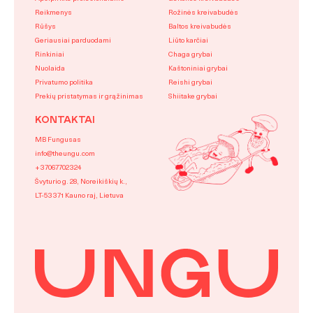
Reikmenys
Rožinės kreivabudės
Rūšys
Baltos kreivabudės
Geriausiai parduodami
Liūto karčiai
Rinkiniai
Chaga grybai
Nuolaida
Kaštoniniai grybai
Privatumo politika
Reishi grybai
Prekių pristatymas ir grąžinimas
Shiitake grybai
KONTAKTAI
MB Fungusas
info@theungu.com
+37067702324
Švyturio g. 28, Noreikiškių k.,
LT-53371 Kauno raj, Lietuva