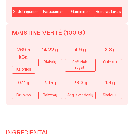
Sudėtingumas
Paruošimas
Gaminimas
Bendras laikas
MAISTINĖ VERTĖ (100 G)
269.5
14.22 g
4.9 g
3.3 g
kCal
Riebalų
Soč. rieb.
Cukraus
rūgšt.
Kalorijos
0.11 g
7.05g
28.3 g
1.6 g
Druskos
Baltymų
Angliavandenių
Skaidulų
INGREDIENTAI