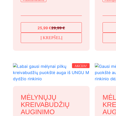
Pradedantiesiems
Pažengu
25,99
€
29,99
€
Original
Current
price
price
Į KREPŠELĮ
was:
is:
29,99 €.
25,99 €.
AKCIJA!
MĖLYNŲJŲ
MĖL
KREIVABUDŽIŲ
KRE
AUGINIMO
AUG