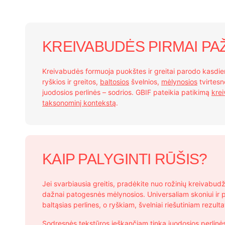
options
may
be
KREIVABUDĖS PIRMAI PAŽ
chosen
on
the
Kreivabudės formuoja puokštes ir greitai parodo kasdi
product
ryškios ir greitos,
baltosios
švelnios,
mėlynosios
tvirtesn
page
juodosios perlinės – sodrios. GBIF pateikia patikimą
kre
taksonominį kontekstą
.
KAIP PALYGINTI RŪŠIS?
Jei svarbiausia greitis, pradėkite nuo rožinių kreivabud
dažnai patogesnės mėlynosios. Universaliam skoniui ir pi
baltąsias perlines, o ryškiam, švelniai riešutiniam rezulta
Sodresnės tekstūros ieškančiam tinka juodosios perlinės