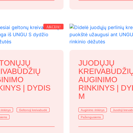
39,99 €.
31,99 €.
39,99 €.
33,99 €.
AKCIJA!
TONŲJŲ
JUODŲJŲ
IVABŪDŽIŲ
KREIVABUDŽI
INIMO
AUGINIMO
KINYS | DYDIS
RINKINYS | DY
M
rinkinys
Geltonoji kreivabudė
Auginimo rinkinys
Juodoji kreva
siems
Pažengusiems