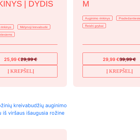
KINYS | DYDIS
M
Auginimo rinkinys
Pradedantiesi
Reishi grybai
rinkinys
Mėlynoji krevabudė
tiesiems
25,99
€
29,99
€
29,99
€
39,99
€
Original
Current
Original
Current
price
price
price
price
Į KREPŠELĮ
Į KREPŠELĮ
was:
is:
was:
is:
29,99 €.
25,99 €.
39,99 €.
29,99 €.