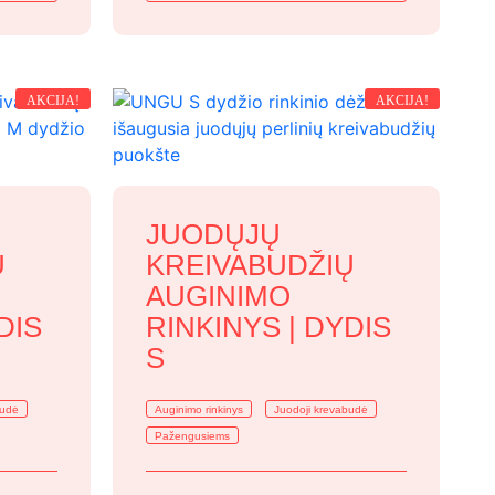
AKCIJA!
AKCIJA!
JUODŲJŲ
Ų
KREIVABUDŽIŲ
AUGINIMO
DIS
RINKINYS | DYDIS
S
budė
Auginimo rinkinys
Juodoji krevabudė
Pažengusiems