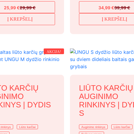
25,99
€
29,99
€
34,99
€
39,99
€
Original
Current
Original
Current
price
price
price
price
Į KREPŠELĮ
Į KREPŠELĮ
was:
is:
was:
is:
29,99 €.
25,99 €.
39,99 €.
34,99 €.
AKCIJA!
TO KARČIŲ
LIŪTO KARČIŲ
INIMO
AUGINIMO
KINYS | DYDIS
RINKINYS | DY
S
rinkinys
Liūto karčiai
Auginimo rinkinys
Liūto karčiai