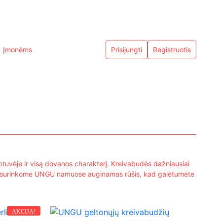
Įmonėms
Prisijungti
Registruotis
tuvėje ir visą dovanos charakterį. Kreivabudės dažniausiai
. Čia surinkome UNGU namuose auginamas rūšis, kad galėtumėte
AKCIJA!