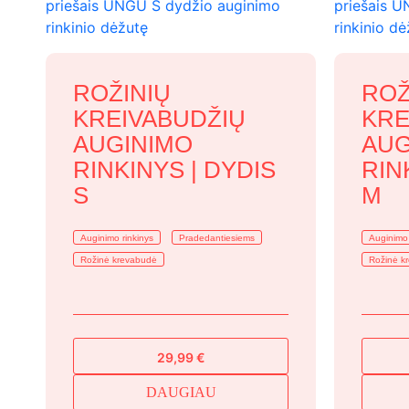
ROŽINIŲ
ROŽ
KREIVABUDŽIŲ
KRE
AUGINIMO
AUG
RINKINYS | DYDIS
RIN
S
M
Auginimo rinkinys
Pradedantiesiems
Auginimo 
Rožinė krevabudė
Rožinė k
29,99
€
DAUGIAU