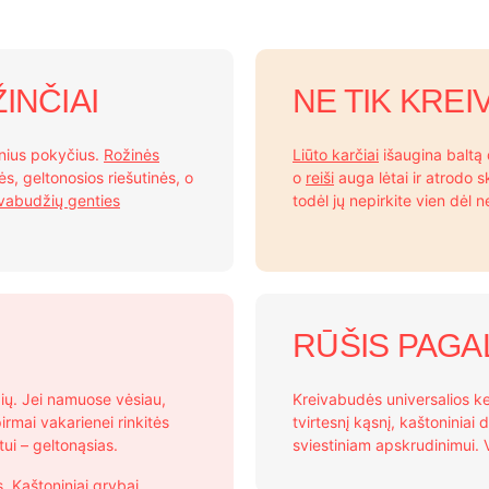
INČIAI
NE TIK KRE
enius pokyčius.
Rožinės
Liūto karčiai
išaugina baltą 
ės, geltonosios riešutinės, o
o
reiši
auga lėtai ir atrodo s
ivabudžių genties
todėl jų nepirkite vien dėl 
RŪŠIS PAGA
žių. Jei namuose vėsiau,
Kreivabudės universalios ke
rmai vakarienei rinkitės
tvirtesnį kąsnį, kaštoniniai 
tui – geltonąsias.
sviestiniam apskrudinimui. 
. Kaštoniniai grybai