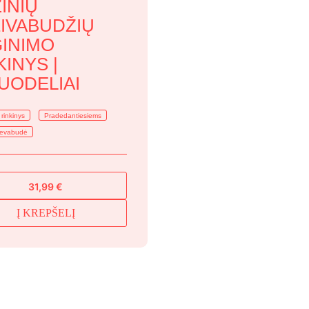
INIŲ
IVABUDŽIŲ
INIMO
KINYS |
UODELIAI
rinkinys
Pradedantiesiems
revabudė
31,99
€
Į KREPŠELĮ