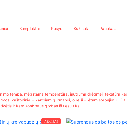
iniai
Komplektai
Rūšys
Sužinok
Patiekalai
auginimo tempą, mėgstamą temperatūrą, jautrumą drėgmei, tekstūrą kep
 formos, kaštoniniai – kantriam gurmanui, o reiši – lėtam stebėjimui
 tikėtis ir kam konkretus grybas iš tiesų tiks.
AKCIJA!