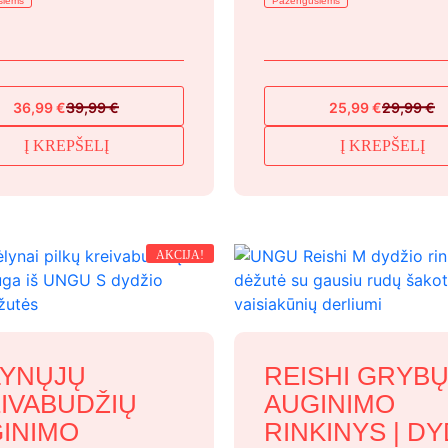
siems
Pažengusiems
36,99
€
39,99
€
25,99
€
29,99
€
Original
Current
Original
Current
price
price
price
price
Į KREPŠELĮ
Į KREPŠELĮ
was:
is:
was:
is:
39,99 €.
36,99 €.
29,99 €.
25,99 €.
AKCIJA!
YNŲJŲ
REISHI GRYB
IVABUDŽIŲ
AUGINIMO
INIMO
RINKINYS | DY