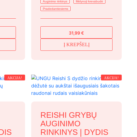
Auginimo rinkinys
Mėlynoji krevabudė
Pradedantiesiems
31,99
€
Į KREPŠELĮ
AKCIJA!
AKCIJA!
Ų
REISHI GRYBŲ
AUGINIMO
DIS
RINKINYS | DYDIS