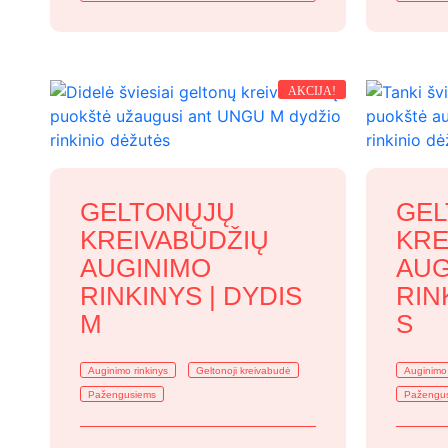
AKCIJA!
GELTONŲJŲ
GEL
KREIVABŪDŽIŲ
KRE
AUGINIMO
AUG
RINKINYS | DYDIS
RIN
M
S
Auginimo rinkinys
Geltonoji kreivabudė
Auginimo 
Pažengusiems
Pažengu