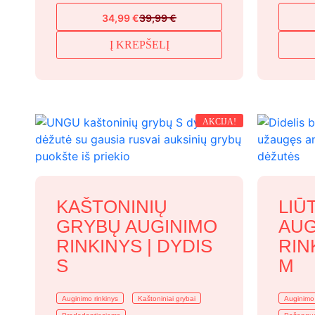
34,99
€
39,99
€
Original
Current
price
price
Į KREPŠELĮ
was:
is:
39,99 €.
34,99 €.
AKCIJA!
KAŠTONINIŲ
LIŪ
GRYBŲ AUGINIMO
AUG
RINKINYS | DYDIS
RIN
S
M
Auginimo rinkinys
Kaštoniniai grybai
Auginimo 