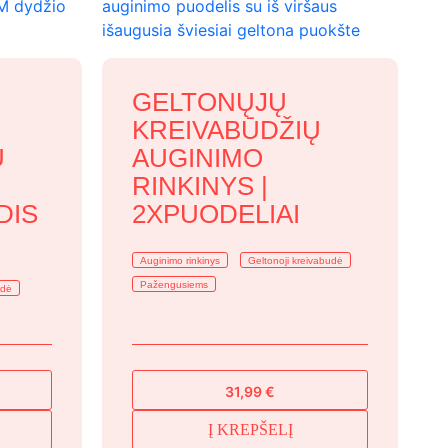
GELTONŲJŲ
KREIVABŪDŽIŲ
Ų
AUGINIMO
RINKINYS |
DIS
2XPUODELIAI
Auginimo rinkinys
Geltonoji kreivabudė
Pažengusiems
udė
31,99
€
Į KREPŠELĮ