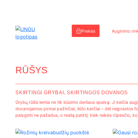
Eiti
prie
Prekės
Auginimo rink
turinio
RŪŠYS
SKIRTINGI GRYBAI, SKIRTINGOS DOVANOS
Grybų rūšis lemia ne tik būsimo derliaus spalvą. Ji keičia 
dovanojamos pirmai pažinčiai, liūto karčiai – dėl neįprastos
palyginti ne pažadus, o realią patirtį: kiek reikės rūpesčio, ko