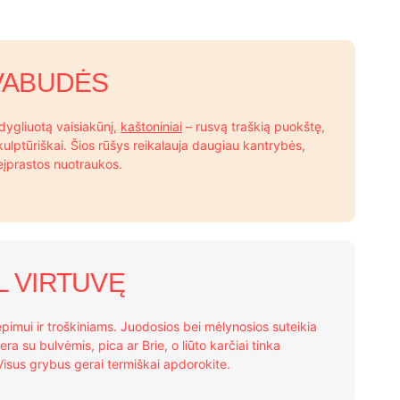
IVABUDĖS
dygliuotą vaisiakūnį,
kaštoniniai
– rusvą traškią puokštę,
kulptūriškai. Šios rūšys reikalauja daugiau kantrybės,
neįprastos nuotraukos.
L VIRTUVĘ
pimui ir troškiniams. Juodosios bei mėlynosios suteikia
dera su bulvėmis, pica ar Brie, o liūto karčiai tinka
Visus grybus gerai termiškai apdorokite.