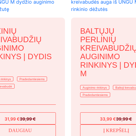
INIŲ
BALTŲJŲ
IVABUDŽIŲ
PERLINIŲ
INIMO
KREIVABUDŽI
KINYS | DYDIS
AUGINIMO
RINKINYS | DY
M
rinkinys
Pradedantiesiems
revabudė
Auginimo rinkinys
Baltoji krevab
Pradedantiesiems
31,99
€
39,99
€
33,99
€
39,99
€
Original
Current
Original
Current
price
price
price
price
DAUGIAU
Į KREPŠELĮ
was:
is:
was:
is: