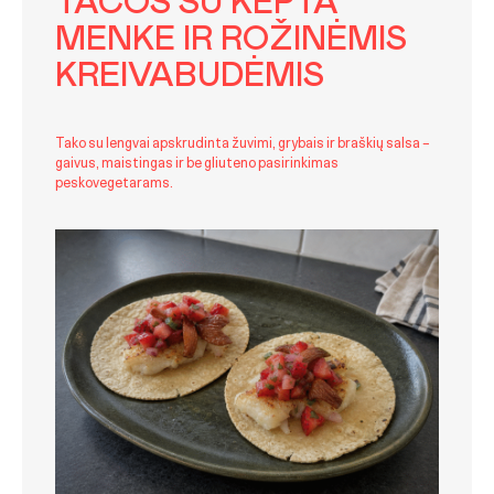
TACOS SU KEPTA
MENKE IR ROŽINĖMIS
KREIVABUDĖMIS
Tako su lengvai apskrudinta žuvimi, grybais ir braškių salsa –
gaivus, maistingas ir be gliuteno pasirinkimas
peskovegetarams.