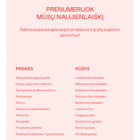
PRENUMERUOK
MŪSŲ NAUJIENLAIŠKĮ
Sekite naujienas apie naujus produktus ir grybų auginimo
patarimus!
PREKĖS
RŪŠYS
Apsipirkite pagal grybą
Juodos kreivabudės
Grybų auginimo rinkiniai
Mėlynos kreivabudės
Apsipirkite profesionalams
Geltonos kreivabudės
Reikmenys
Rožinės kreivabudės
Rūšys
Baltos kreivabudės
Geriausiai parduodami
Liūto karčiai
Rinkiniai
Chaga grybai
Nuolaida
Kaštoniniai grybai
Privatumo politika
Reishi grybai
Prekių pristatymas ir grąžinimas
Shiitake grybai