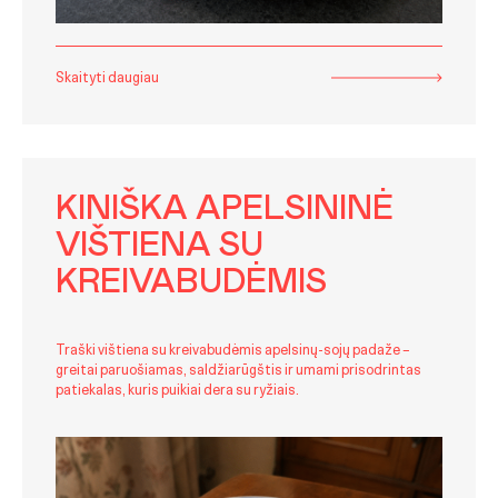
Skaityti daugiau
KINIŠKA APELSININĖ
VIŠTIENA SU
KREIVABUDĖMIS
Traški vištiena su kreivabudėmis apelsinų-sojų padaže –
greitai paruošiamas, saldžiarūgštis ir umami prisodrintas
patiekalas, kuris puikiai dera su ryžiais.