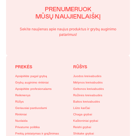
PRENUMERUOK
MŪSŲ NAUJIENLAIŠKĮ
Sekite naujienas apie naujus produktus ir grybų auginimo
patarimus!
PREKĖS
RŪŠYS
Apsipirkite pagal grybą
Juodos kreivabudės
Grybų auginimo rinkiniai
Mėlynos kreivabudės
Apsipirkite profesionalams
Geltonos kreivabudės
Reikmenys
Rožinės kreivabudės
Rūšys
Baltos kreivabudės
Geriausiai parduodami
Liūto karčiai
Rinkiniai
Chaga grybai
Nuolaida
Kaštoniniai grybai
Privatumo politika
Reishi grybai
Prekių pristatymas ir grąžinimas
Shiitake grybai