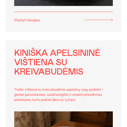
Skaityti daugiau
KINIŠKA APELSININĖ
VIŠTIENA SU
KREIVABUDĖMIS
Traški vištiena su kreivabudėmis apelsinų-sojų padaže –
greitai paruošiamas, saldžiarūgštis ir umami prisodrintas
patiekalas, kuris puikiai dera su ryžiais.