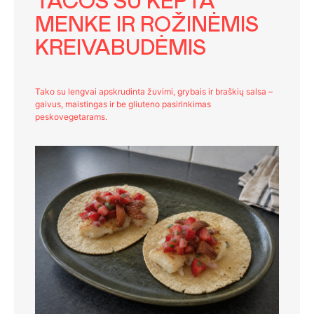
TACOS SU KEPTA
MENKE IR ROŽINĖMIS
KREIVABUDĖMIS
Tako su lengvai apskrudinta žuvimi, grybais ir braškių salsa –
gaivus, maistingas ir be gliuteno pasirinkimas
peskovegetarams.