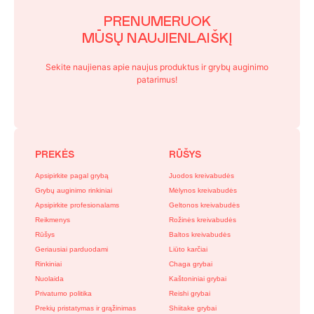
PRENUMERUOK
MŪSŲ NAUJIENLAIŠKĮ
Sekite naujienas apie naujus produktus ir grybų auginimo
patarimus!
PREKĖS
RŪŠYS
Apsipirkite pagal grybą
Juodos kreivabudės
Grybų auginimo rinkiniai
Mėlynos kreivabudės
Apsipirkite profesionalams
Geltonos kreivabudės
Reikmenys
Rožinės kreivabudės
Rūšys
Baltos kreivabudės
Geriausiai parduodami
Liūto karčiai
Rinkiniai
Chaga grybai
Nuolaida
Kaštoniniai grybai
Privatumo politika
Reishi grybai
Prekių pristatymas ir grąžinimas
Shiitake grybai