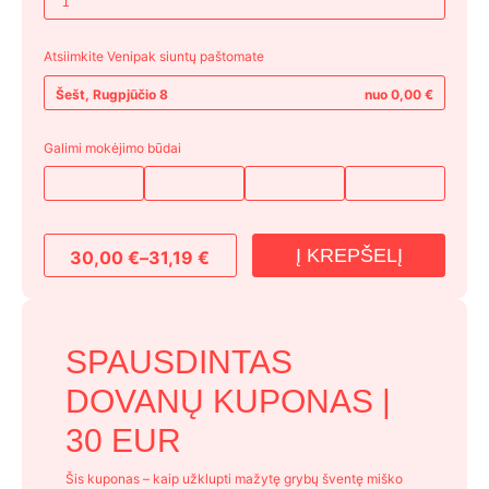
Atsiimkite Venipak siuntų paštomate
Šešt, Rugpjūčio 8
nuo 0,00 €
Galimi mokėjimo būdai
Į KREPŠELĮ
30,00
€
–
31,19
€
Price
range:
30,00 €
through
SPAUSDINTAS
31,19 €
DOVANŲ KUPONAS |
30 EUR
Šis kuponas – kaip užklupti mažytę grybų šventę miško