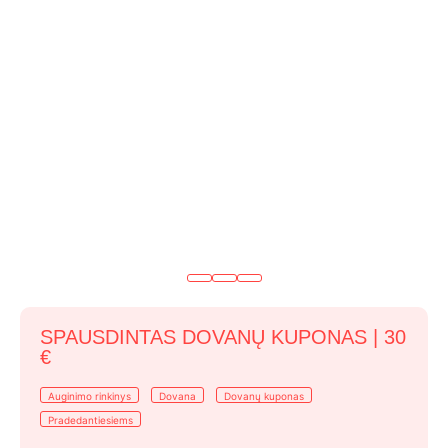
SPAUSDINTAS DOVANŲ KUPONAS | 30
€
Auginimo rinkinys
Dovana
Dovanų kuponas
Pradedantiesiems