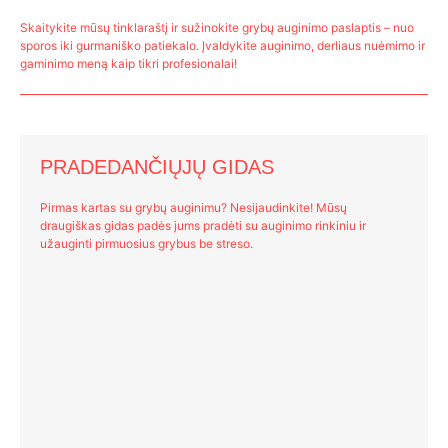
Skaitykite mūsų tinklaraštį ir sužinokite grybų auginimo paslaptis – nuo
sporos iki gurmaniško patiekalo. Įvaldykite auginimo, derliaus nuėmimo ir
gaminimo meną kaip tikri profesionalai!
PRADEDANČIŲJŲ GIDAS
Pirmas kartas su grybų auginimu? Nesijaudinkite! Mūsų
draugiškas gidas padės jums pradėti su auginimo rinkiniu ir
užauginti pirmuosius grybus be streso.