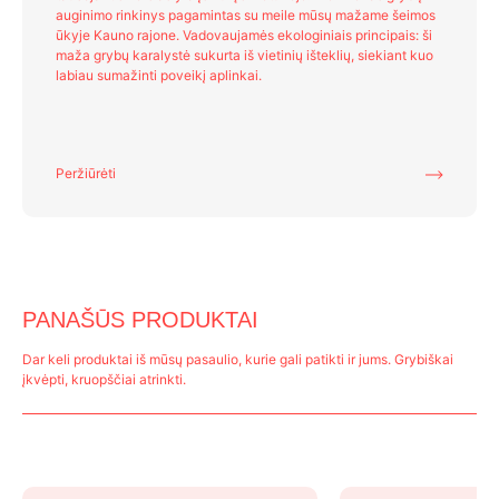
auginimo rinkinys pagamintas su meile mūsų mažame šeimos
page
p
ūkyje Kauno rajone. Vadovaujamės ekologiniais principais: ši
maža grybų karalystė sukurta iš vietinių išteklių, siekiant kuo
labiau sumažinti poveikį aplinkai.
Peržiūrėti
PANAŠŪS PRODUKTAI
Dar keli produktai iš mūsų pasaulio, kurie gali patikti ir jums. Grybiškai
įkvėpti, kruopščiai atrinkti.