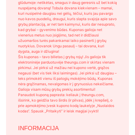
glūdumoje: netikėtas, smagus ir daug geresnis už bet kokią
nuspėjamą dovaną! Tobula dovana kiekvienam – mamai,
kuri nusipelnė daugiau nei gėlių, tėčiui, kuris jau pavargo
nuo kavos puodelių, draugui, kuris slapta svajoja apie savo
grybų plantaciją, ar net tam kaimynui, kuris dar nesuprato,
kad grybai – gyvenimo būdas. Kuponas galioja net
vienerius metus nuo įsigijimo, tad net ir didžiausi
užuomaršos turės pakankamai laiko pasinerti į grybų
nuotykius. Dovanok Ungu pasaulį – tai dovana, kuri
dygsta, auga ir džiugina!
Šis kuponas – tavo bilietas į grybų rojų! Jis galioja tik
elektroninėje parduotuvėje theungu.com ir skirtas vienam
pirkimui. Jei pirksi už mažiau nei kupono vertė, grąžos
negausi (bet vis tiek liksi laimingas). Jei pirksi už daugiau –
teks primokėti vienu iš patogių mokėjimo būdų. Kuponas
nėra grąžinamas, nevalgomas ir į grynuosius nekeičiame.
Galioja visam mūsų grybų prekių asortimentui!
Panaudoti kuponą paprasta: keliauk į theungu.com,
išsirink, ko geidžia tavo širdis (ir pilvas), įdėk į krepšelį, o
prie apmokėjimo įvesk kupono kodą laukelyje „Nuolaidos
kodas“. Spausk „Pritaikyti“ ir leisk magijai įvykti!
INFORMACIJA