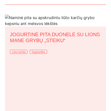
JOGURTINĖ PITA DUONELĖ SU LIONS
MANE GRYBŲ „STEIKU“
Liūto karčiai
Vegetariška