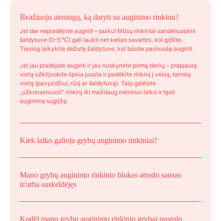
page
Išvažiuoju atostogų, ką daryti su auginimo rinkinu?
Jei dar nepradėjote auginti – puiku! Mūsų rinkiniai sandėliuojami
šaldytuve (0–5 °C) gali laukti net kelias savaites, kol grįšite.
Tiesiog laikykite dėžutę šaldytuve, kol būsite pasiruošę auginti.
Jei jau pradėjote auginti ir jau nuskynėte pirmą derlių – prapjautą
vietą užklijuokite lipnia juosta ir padėkite rinkinį į vėsią, tamsią
vietą (pavyzdžiui, rūsį ar šaldytuvą). Taip galėsite
„užkonservuoti“ rinkinį iki maždaug mėnesio laiko ir tęsti
auginimą sugrįžę.
Kiek laiko galioja grybų auginimo rinkiniai?
Mano grybų auginimo rinkinio blokas atrodo sausas
ir/arba suskeldėjęs
Kodėl mano grybų auginimo rinkinio grybai nustojo