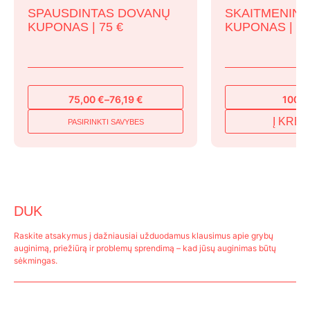
SPAUSDINTAS DOVANŲ
SKAITMENINI
KUPONAS | 75 €
KUPONAS | 10
75,00
€
–
76,19
€
100,
Price
range:
Į KREP
PASIRINKTI SAVYBES
This
75,00 €
product
through
has
76,19 €
multiple
variants.
The
DUK
options
may
Raskite atsakymus į dažniausiai užduodamus klausimus apie grybų
be
auginimą, priežiūrą ir problemų sprendimą – kad jūsų auginimas būtų
chosen
sėkmingas.
on
the
product