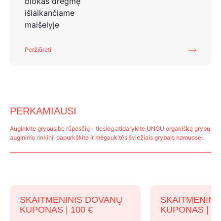
Peržiūrėti
PERKAMIAUSI
Auginkite grybus be rūpesčių – tiesiog atidarykite UNGU organišką grybų
auginimo rinkinį, papurkškite ir mėgaukitės šviežiais grybais namuose!
SKAITMENINIS DOVANŲ
SKAITMENINI
KUPONAS | 100 €
KUPONAS | 75