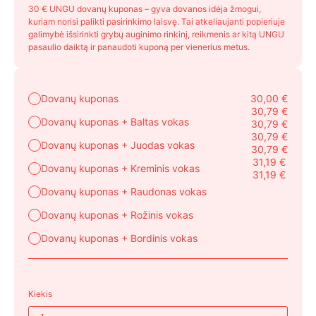
30 € UNGU dovanų kuponas – gyva dovanos idėja žmogui,
kuriam norisi palikti pasirinkimo laisvę. Tai atkeliaujanti popieriuje
galimybė išsirinkti grybų auginimo rinkinį, reikmenis ar kitą UNGU
pasaulio daiktą ir panaudoti kuponą per vienerius metus.
Dovanų kuponas
30,00
€
30,79
€
Dovanų kuponas + Baltas vokas
30,79
€
30,79
€
Dovanų kuponas + Juodas vokas
30,79
€
31,19
€
Dovanų kuponas + Kreminis vokas
31,19
€
Dovanų kuponas + Raudonas vokas
Dovanų kuponas + Rožinis vokas
Dovanų kuponas + Bordinis vokas
Kiekis