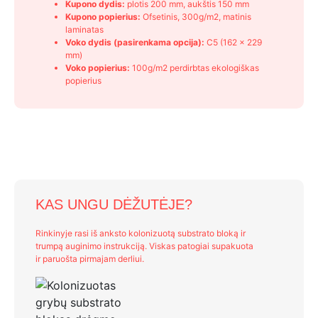
Kupono dydis:
plotis 200 mm, aukštis 150 mm
Kupono popierius:
Ofsetinis, 300g/m2, matinis
laminatas
Voko dydis (pasirenkama opcija):
C5 (162 x 229
mm)
Voko popierius:
100g/m2 perdirbtas ekologiškas
popierius
KAS UNGU DĖŽUTĖJE?
Rinkinyje rasi iš anksto kolonizuotą substrato bloką ir
trumpą auginimo instrukciją. Viskas patogiai supakuota
ir paruošta pirmajam derliui.