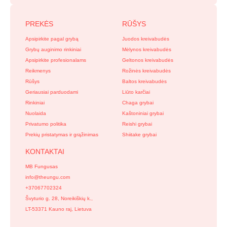
PREKĖS
RŪŠYS
Apsipirkite pagal grybą
Juodos kreivabudės
Grybų auginimo rinkiniai
Mėlynos kreivabudės
Apsipirkite profesionalams
Geltonos kreivabudės
Reikmenys
Rožinės kreivabudės
Rūšys
Baltos kreivabudės
Geriausiai parduodami
Liūto karčiai
Rinkiniai
Chaga grybai
Nuolaida
Kaštoniniai grybai
Privatumo politika
Reishi grybai
Prekių pristatymas ir grąžinimas
Shiitake grybai
KONTAKTAI
MB Fungusas
info@theungu.com
+37067702324
Švyturio g. 28, Noreikiškių k.,
LT-53371 Kauno raj, Lietuva