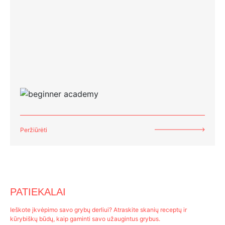
Peržiūrėti
PATIEKALAI
Ieškote įkvėpimo savo grybų derliui? Atraskite skanių receptų ir
kūrybiškų būdų, kaip gaminti savo užaugintus grybus.