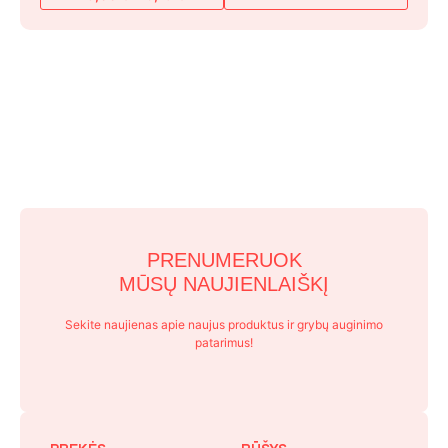
This
Price
range:
product
75,00 €
has
through
multiple
76,19 €
variants.
The
options
may
be
chosen
on
PRENUMERUOK
the
MŪSŲ NAUJIENLAIŠKĮ
product
page
Sekite naujienas apie naujus produktus ir grybų auginimo
patarimus!