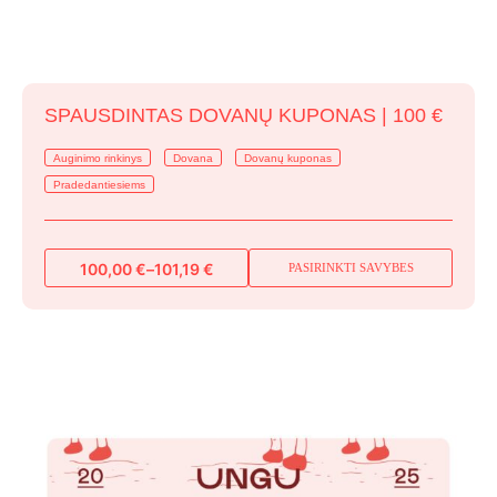
SPAUSDINTAS DOVANŲ KUPONAS | 100 €
Auginimo rinkinys
Dovana
Dovanų kuponas
Pradedantiesiems
100,00
€
–
101,19
€
PASIRINKTI SAVYBES
This
Price
range:
product
100,00 €
has
through
multiple
101,19 €
variants.
The
options
may
be