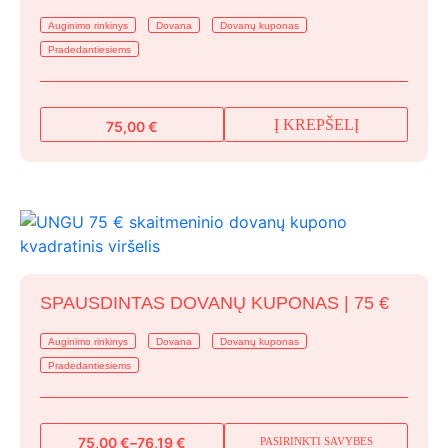
be
Auginimo rinkinys
Dovana
Dovanų kuponas
chosen
Pradedantiesiems
on
the
product
Į KREPŠELĮ
75,00
€
page
SPAUSDINTAS DOVANŲ KUPONAS | 75 €
Auginimo rinkinys
Dovana
Dovanų kuponas
Pradedantiesiems
75,00
€
–
76,19
€
PASIRINKTI SAVYBES