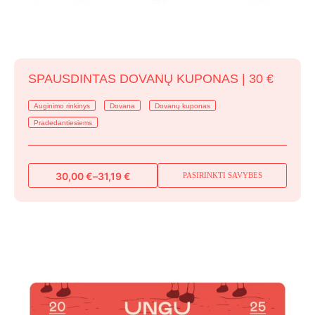
SPAUSDINTAS DOVANŲ KUPONAS | 30 €
Auginimo rinkinys
Dovana
Dovanų kuponas
Pradedantiesiems
30,00
€
–
31,19
€
PASIRINKTI SAVYBES
This
Price
range:
product
30,00 €
has
through
multiple
31,19 €
variants.
The
options
may