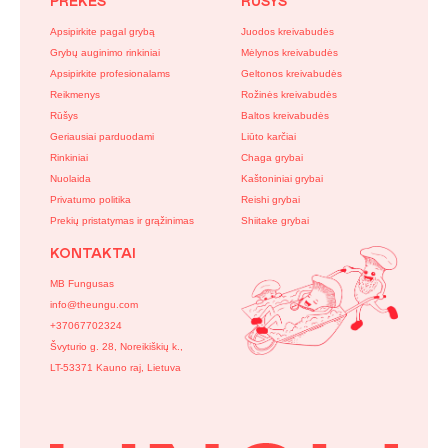
PREKĖS
RŪŠYS
Apsipirkite pagal grybą
Juodos kreivabudės
Grybų auginimo rinkiniai
Mėlynos kreivabudės
Apsipirkite profesionalams
Geltonos kreivabudės
Reikmenys
Rožinės kreivabudės
Rūšys
Baltos kreivabudės
Geriausiai parduodami
Liūto karčiai
Rinkiniai
Chaga grybai
Nuolaida
Kaštoniniai grybai
Privatumo politika
Reishi grybai
Prekių pristatymas ir grąžinimas
Shiitake grybai
KONTAKTAI
MB Fungusas
info@theungu.com
+37067702324
Švyturio g. 28, Noreikiškių k.,
LT-53371 Kauno raj, Lietuva