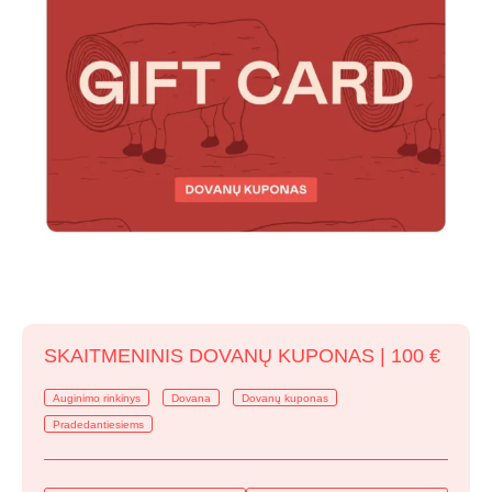
SKAITMENINIS DOVANŲ KUPONAS | 100 €
Auginimo rinkinys
Dovana
Dovanų kuponas
Pradedantiesiems