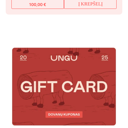
Į KREPŠELĮ
100,00
€