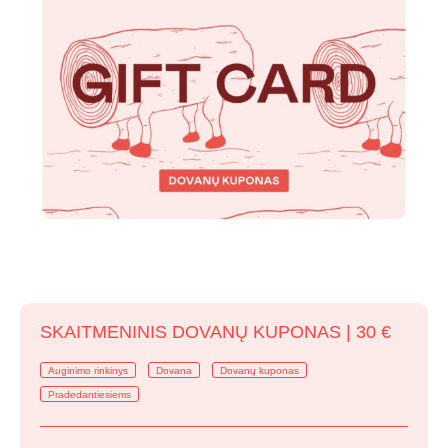
chosen
on
the
product
page
SKAITMENINIS DOVANŲ KUPONAS | 30 €
Auginimo rinkinys
Dovana
Dovanų kuponas
Pradedantiesiems