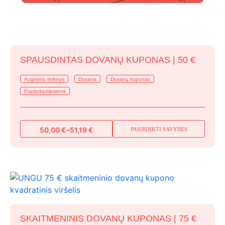
SPAUSDINTAS DOVANŲ KUPONAS | 50 €
Auginimo rinkinys
Dovana
Dovanų kuponas
Pradedantiesiems
50,00
€
–
51,19
€
PASIRINKTI SAVYBES
This
Price
range:
product
50,00 €
has
through
multiple
51,19 €
variants.
The
options
SKAITMENINIS DOVANŲ KUPONAS | 75 €
may