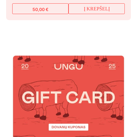
Į KREPŠELĮ
50,00
€