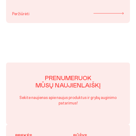
Peržiūrėti
PRENUMERUOK
MŪSŲ NAUJIENLAIŠKĮ
Sekite naujienas apie naujus produktus ir grybų auginimo
patarimus!