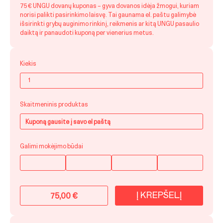
75 € UNGU dovanų kuponas – gyva dovanos idėja žmogui, kuriam
norisi palikti pasirinkimo laisvę. Tai gaunama el. paštu galimybė
išsirinkti grybų auginimo rinkinį, reikmenis ar kitą UNGU pasaulio
daiktą ir panaudoti kuponą per vienerius metus.
Kiekis
Skaitmeninis produktas
Kuponą gausite į savo el paštą
Galimi mokėjimo būdai
Į KREPŠELĮ
75,00
€