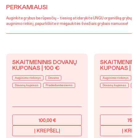
PERKAMIAUSI
Auginkite grybus be rūpesčių – tiesiog atidarykite UNGU organišką grybų
auginimo rinkinį, papurkškite ir mėgaukitės šviežiais grybais namuose!
SKAITMENINIS DOVANŲ
SKAITMENINI
KUPONAS | 100 €
KUPONAS | 7
Auginimo rinkinys
Dovana
Auginimo rinkinys
D
Dovanų kuponas
Pradedantiesiems
Dovanų kuponas
Pr
100,00
€
75,0
Į KREPŠELĮ
Į KREP