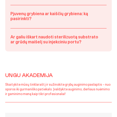
Pjuvenų grybiena ar kaiščių grybiena: ką
pasirinkti?
Ar galiu iškart naudoti sterilizuotą substrato
ar grūdų maišelį su injekciniu portu?
UNGU AKADEMIJA
Skaitykite mūsų tinklaraštį ir sužinokite grybų auginimo paslaptis – nuo
sporos iki gurmaniško patiekalo. Įvaldykite auginimo, derliaus nuėmimo
ir gaminimo meną kaip tikri profesionalai!