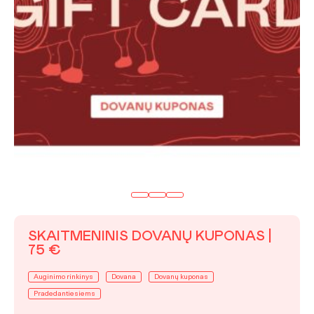
SKAITMENINIS DOVANŲ KUPONAS |
75 €
Auginimo rinkinys
Dovana
Dovanų kuponas
Pradedantiesiems