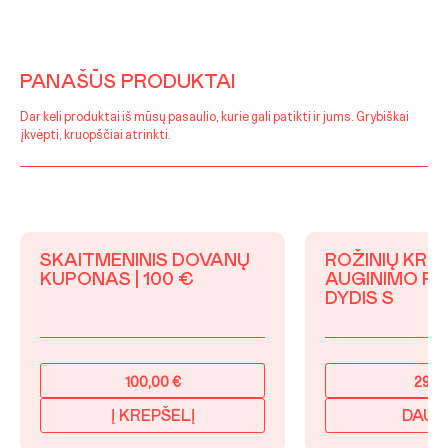
PANAŠŪS PRODUKTAI
Dar keli produktai iš mūsų pasaulio, kurie gali patikti ir jums. Grybiškai
įkvėpti, kruopščiai atrinkti.
SKAITMENINIS DOVANŲ
ROŽINIŲ KRE
KUPONAS | 100 €
AUGINIMO RIN
DYDIS S
100,00
€
29,9
Į KREPŠELĮ
DAUG