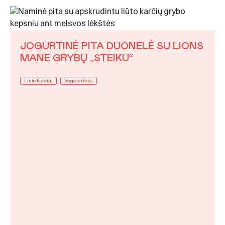
JOGURTINĖ PITA DUONELĖ SU LIONS
MANE GRYBŲ „STEIKU“
Liūto karčiai
Vegetariška