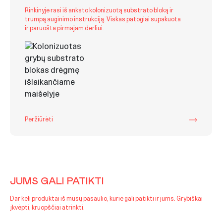
Rinkinyje rasi iš anksto kolonizuotą substrato bloką ir
trumpą auginimo instrukciją. Viskas patogiai supakuota
ir paruošta pirmajam derliui.
Peržiūrėti
JUMS GALI PATIKTI
Dar keli produktai iš mūsų pasaulio, kurie gali patikti ir jums. Grybiškai
įkvėpti, kruopščiai atrinkti.