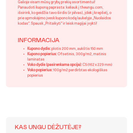
Galioja visam mūsų grybų prekių asortimentui!
Panaudoti kuponą paprasta: keliauk į theungu.com,
išsirink, ko geidžia tavo širdis (ir pilvas), įdėk į krepšelį, o
prie apmokėjimo įvesk kupono kodą laukelyje „Nuolaidos
kodas“. Spausk „Pritaikyti“ ir leisk magijai įvykti!
INFORMACIJA
Kupono dydis:
plotis 200 mm, aukštis 150 mm
Kupono popierius:
Ofsetinis, 300g/m2, matinis
laminatas
Voko dydis (pasirenkama opcija):
C5 (162 x 229 mm)
Voko popierius:
100g/m2 perdirbtas ekologiškas
popierius
KAS UNGU DĖŽUTĖJE?