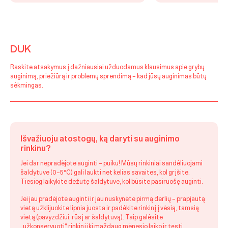
DUK
Raskite atsakymus į dažniausiai užduodamus klausimus apie grybų
auginimą, priežiūrą ir problemų sprendimą – kad jūsų auginimas būtų
sėkmingas.
Išvažiuoju atostogų, ką daryti su auginimo
rinkinu?
Jei dar nepradėjote auginti – puiku! Mūsų rinkiniai sandėliuojami
šaldytuve (0–5 °C) gali laukti net kelias savaites, kol grįšite.
Tiesiog laikykite dėžutę šaldytuve, kol būsite pasiruošę auginti.
Jei jau pradėjote auginti ir jau nuskynėte pirmą derlių – prapjautą
vietą užklijuokite lipnia juosta ir padėkite rinkinį į vėsią, tamsią
vietą (pavyzdžiui, rūsį ar šaldytuvą). Taip galėsite
„užkonservuoti“ rinkinį iki maždaug mėnesio laiko ir tęsti