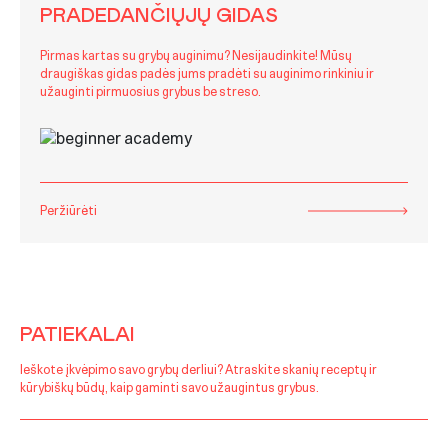
PRADEDANČIŲJŲ GIDAS
Pirmas kartas su grybų auginimu? Nesijaudinkite! Mūsų
draugiškas gidas padės jums pradėti su auginimo rinkiniu ir
užauginti pirmuosius grybus be streso.
Peržiūrėti
PATIEKALAI
Ieškote įkvėpimo savo grybų derliui? Atraskite skanių receptų ir
kūrybiškų būdų, kaip gaminti savo užaugintus grybus.