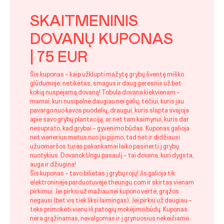
SKAITMENINIS
DOVANŲ KUPONAS
| 75 EUR
Šis kuponas – kaip užklupti mažytę grybų šventę miško
glūdumoje: netikėtas, smagus ir daug geresnis už bet
kokią nuspėjamą dovaną! Tobula dovana kiekvienam –
mamai, kuri nusipelnė daugiau nei gėlių, tėčiui, kuris jau
pavargo nuo kavos puodelių, draugui, kuris slapta svajoja
apie savo grybų plantaciją, ar net tam kaimynui, kuris dar
nesuprato, kad grybai – gyvenimo būdas. Kuponas galioja
net vienerius metus nuo įsigijimo, tad net ir didžiausi
užuomaršos turės pakankamai laiko pasinerti į grybų
nuotykius. Dovanok Ungu pasaulį – tai dovana, kuri dygsta,
auga ir džiugina!
Šis kuponas – tavo bilietas į grybų rojų! Jis galioja tik
elektroninėje parduotuvėje theungu.com ir skirtas vienam
pirkimui. Jei pirksi už mažiau nei kupono vertė, grąžos
negausi (bet vis tiek liksi laimingas). Jei pirksi už daugiau –
teks primokėti vienu iš patogių mokėjimo būdų. Kuponas
nėra grąžinamas, nevalgomas ir į grynuosius nekeičiame.