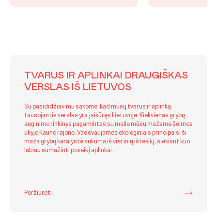
TVARUS IR APLINKAI DRAUGIŠKAS
VERSLAS IŠ LIETUVOS
Su pasididžiavimu sakome, kad mūsų tvarus ir aplinką
tausojantis verslas yra įsikūręs Lietuvoje. Kiekvienas grybų
auginimo rinkinys pagamintas su meile mūsų mažame šeimos
ūkyje Kauno rajone. Vadovaujamės ekologiniais principais: ši
maža grybų karalystė sukurta iš vietinių išteklių, siekiant kuo
labiau sumažinti poveikį aplinkai.
Peržiūrėti