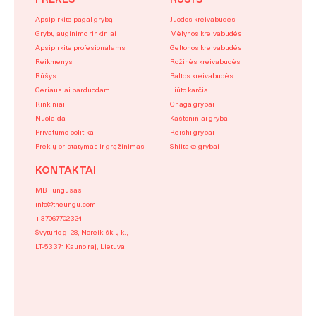
PREKĖS
RŪŠYS
Apsipirkite pagal grybą
Juodos kreivabudės
Grybų auginimo rinkiniai
Mėlynos kreivabudės
Apsipirkite profesionalams
Geltonos kreivabudės
Reikmenys
Rožinės kreivabudės
Rūšys
Baltos kreivabudės
Geriausiai parduodami
Liūto karčiai
Rinkiniai
Chaga grybai
Nuolaida
Kaštoniniai grybai
Privatumo politika
Reishi grybai
Prekių pristatymas ir grąžinimas
Shiitake grybai
KONTAKTAI
MB Fungusas
info@theungu.com
+37067702324
Švyturio g. 28, Noreikiškių k.,
LT-53371 Kauno raj, Lietuva