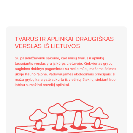
TVARUS IR APLINKAI DRAUGIŠKAS
VERSLAS IŠ LIETUVOS
Su pasididžiavimu sakome, kad mūsų tvarus ir aplinką
tausojantis verslas yra įsikūręs Lietuvoje. Kiekvienas grybų
auginimo rinkinys pagamintas su meile mūsų mažame šeimos
ūkyje Kauno rajone. Vadovaujamės ekologiniais principais: ši
maža grybų karalystė sukurta iš vietinių išteklių, siekiant kuo
labiau sumažinti poveikį aplinkai.