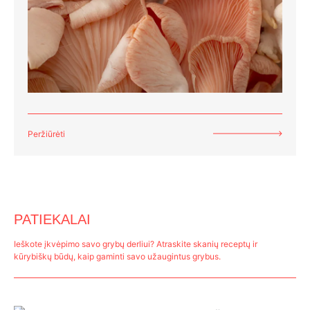
Peržiūrėti
PATIEKALAI
Ieškote įkvėpimo savo grybų derliui? Atraskite skanių receptų ir
kūrybiškų būdų, kaip gaminti savo užaugintus grybus.