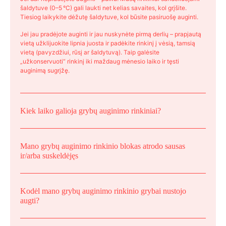
šaldytuve (0–5 °C) gali laukti net kelias savaites, kol grįšite.
Tiesiog laikykite dėžutę šaldytuve, kol būsite pasiruošę auginti.
Jei jau pradėjote auginti ir jau nuskynėte pirmą derlių – prapjautą
vietą užklijuokite lipnia juosta ir padėkite rinkinį į vėsią, tamsią
vietą (pavyzdžiui, rūsį ar šaldytuvą). Taip galėsite
„užkonservuoti“ rinkinį iki maždaug mėnesio laiko ir tęsti
auginimą sugrįžę.
Kiek laiko galioja grybų auginimo rinkiniai?
Mano grybų auginimo rinkinio blokas atrodo sausas
ir/arba suskeldėjęs
Kodėl mano grybų auginimo rinkinio grybai nustojo
augti?