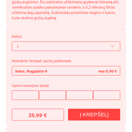
grybų auginimui. Šis substratas užtikrinana grybienai tinkamą pH,
vermikulitas sulaiko pakankamai vandens, o 0,2 mikronų filtras
užtikrina dujų apykaitą. Subrstratas prisotintas magniu ir kalciu,
kurie skatina grybų augimą.
Kiekis
Atsiimkite Venipak siuntų paštomate
Sekm, Rugpjūčio 9
nuo 0,00 €
Galimi mokėjimo būdai
Į KREPŠELĮ
25,99
€