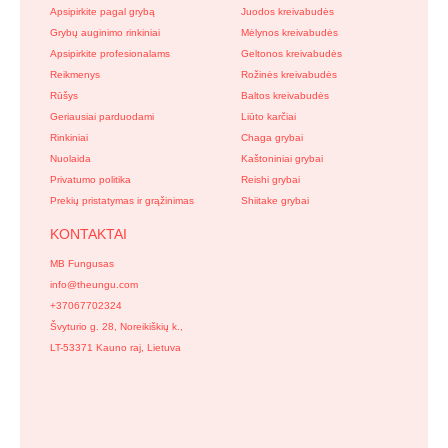
Apsipirkite pagal grybą
Juodos kreivabudės
Grybų auginimo rinkiniai
Mėlynos kreivabudės
Apsipirkite profesionalams
Geltonos kreivabudės
Reikmenys
Rožinės kreivabudės
Rūšys
Baltos kreivabudės
Geriausiai parduodami
Liūto karčiai
Rinkiniai
Chaga grybai
Nuolaida
Kaštoniniai grybai
Privatumo politika
Reishi grybai
Prekių pristatymas ir grąžinimas
Shiitake grybai
KONTAKTAI
MB Fungusas
info@theungu.com
+37067702324
Švyturio g. 28, Noreikiškių k.,
LT-53371 Kauno raj, Lietuva