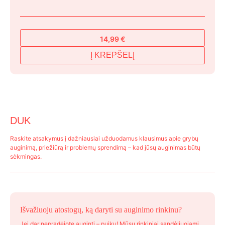
14,99
€
Į KREPŠELĮ
DUK
Raskite atsakymus į dažniausiai užduodamus klausimus apie grybų
auginimą, priežiūrą ir problemų sprendimą – kad jūsų auginimas būtų
sėkmingas.
Išvažiuoju atostogų, ką daryti su auginimo rinkinu?
Jei dar nepradėjote auginti – puiku! Mūsų rinkiniai sandėliuojami