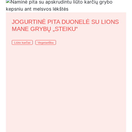
JOGURTINĖ PITA DUONELĖ SU LIONS
MANE GRYBŲ „STEIKU“
Liūto karčiai
Vegetariška