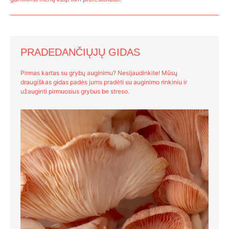
PRADEDANČIŲJŲ GIDAS
Pirmas kartas su grybų auginimu? Nesijaudinkite! Mūsų
draugiškas gidas padės jums pradėti su auginimo rinkiniu ir
užauginti pirmuosius grybus be streso.