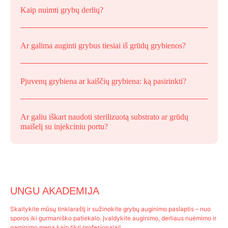
Kaip nuimti grybų derlių?
Ar galima auginti grybus tiesiai iš grūdų grybienos?
Pjuvenų grybiena ar kaiščių grybiena: ką pasirinkti?
Ar galiu iškart naudoti sterilizuotą substrato ar grūdų
maišelį su injekciniu portu?
UNGU AKADEMIJA
Skaitykite mūsų tinklaraštį ir sužinokite grybų auginimo paslaptis – nuo
sporos iki gurmaniško patiekalo. Įvaldykite auginimo, derliaus nuėmimo ir
gaminimo meną kaip tikri profesionalai!