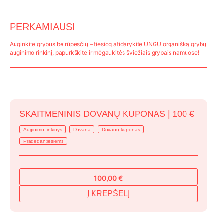
PERKAMIAUSI
Auginkite grybus be rūpesčių – tiesiog atidarykite UNGU organišką grybų
auginimo rinkinį, papurkškite ir mėgaukitės šviežiais grybais namuose!
SKAITMENINIS DOVANŲ KUPONAS | 100 €
Auginimo rinkinys
Dovana
Dovanų kuponas
Pradedantiesiems
100,00
€
Į KREPŠELĮ