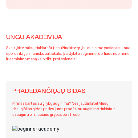
UNGU AKADEMIJA
Skaitykite mūsų tinklaraštį ir sužinokite grybų auginimo paslaptis – nuo
sporos iki gurmaniško patiekalo. Įvaldykite auginimo, derliaus nuėmimo
ir gaminimo meną kaip tikri profesionalai!
PRADEDANČIŲJŲ GIDAS
Pirmas kartas su grybų auginimu? Nesijaudinkite! Mūsų
draugiškas gidas padės jums pradėti su auginimo rinkiniu ir
užauginti pirmuosius grybus be streso.