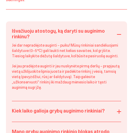
sėkmingas.
Išvažiuoju atostogų, ką daryti su auginimo
rinkinu?
Jei dar nepradėjote auginti – puiku! Mūsų rinkiniai sandėliuojami
šaldytuve (0–5 °C) gali laukti net kelias savaites, kol grįšite.
Tiesiog laikykite dėžutę šaldytuve, kol būsite pasiruošę auginti.
Jei jau pradėjote auginti ir jau nuskynėte pirmą derlių – prapjautą
vietą užklijuokite lipnia juosta ir padėkite rinkinį į vėsią, tamsią
vietą (pavyzdžiui, rūsį ar šaldytuvą). Taip galėsite
„užkonservuoti“ rinkinį iki maždaug mėnesio laiko ir tęsti
auginimą sugrįžę.
Kiek laiko galioja grybų auginimo rinkiniai?
Mano grybų auginimo rinkinio blokas atrodo