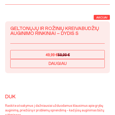
AKCIJA!
GELTONŲJŲ IR ROŽINIŲ KREIVABUDŽIŲ
AUGINIMO RINKINIAI – DYDIS S
49,99
€
59,99
€
Original
Current
price
price
DAUGIAU
was:
is:
59,99 €.
49,99 €.
DUK
Raskite atsakymus į dažniausiai užduodamus klausimus apie grybų
auginimą, priežiūrą ir problemų sprendimą – kad jūsų auginimas būtų