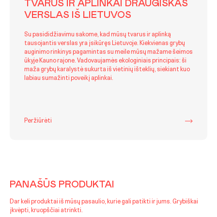
TVARUS IR APLINKAI DRAUGIŠKAS
VERSLAS IŠ LIETUVOS
Su pasididžiavimu sakome, kad mūsų tvarus ir aplinką
tausojantis verslas yra įsikūręs Lietuvoje. Kiekvienas grybų
auginimo rinkinys pagamintas su meile mūsų mažame šeimos
ūkyje Kauno rajone. Vadovaujamės ekologiniais principais: ši
maža grybų karalystė sukurta iš vietinių išteklių, siekiant kuo
labiau sumažinti poveikį aplinkai.
Peržiūrėti
PANAŠŪS PRODUKTAI
Dar keli produktai iš mūsų pasaulio, kurie gali patikti ir jums. Grybiškai
įkvėpti, kruopščiai atrinkti.