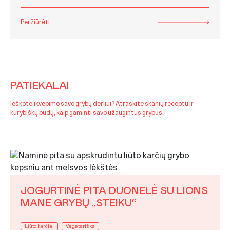
Peržiūrėti
PATIEKALAI
Ieškote įkvėpimo savo grybų derliui? Atraskite skanių receptų ir
kūrybiškų būdų, kaip gaminti savo užaugintus grybus.
JOGURTINĖ PITA DUONELĖ SU LIONS
MANE GRYBŲ „STEIKU“
Liūto karčiai
Vegetariška