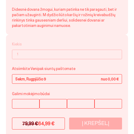
Didesnė dovana žmogui, kuriam patinka ne tik paragauti, bet ir
pačiam užauginti. M dydžio liūto karčių ir rožinių kreivabudžių
rinkinys tinka gausesniam derliui, solidesnei dovanai ar
pakartotiniam auginimui namuose.
Kiekis
Atsiimkite Venipak siuntų paštomate
Sekm, Rugpjūčio 9
nuo 0,00 €
Galimi mokėjimo būdai
Į KREPŠELĮ
79,99
€
64,99
€
Original
Current