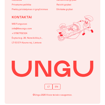
Nuolaida
Kaštoniniai grybai
Privatumo politika
Reishi grybai
Prekių pristatymas ir grąžinimas
Shiitake grybai
KONTAKTAI
MB Fungusas
info@theungu.com
+37067702324
Švyturio g. 28, Noreikiškių k.,
LT-53371 Kauno raj, Lietuva
LT
EN
©Ungu 2026 Visos teisės saugomos.