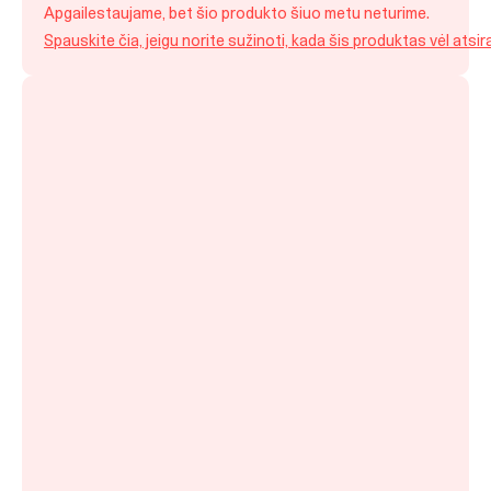
price
price
Apgailestaujame, bet šio produkto šiuo metu neturime.
was:
is:
Spauskite čia, jeigu norite sužinoti, kada šis produktas vėl atsir
79,99 €.
64,99 €.