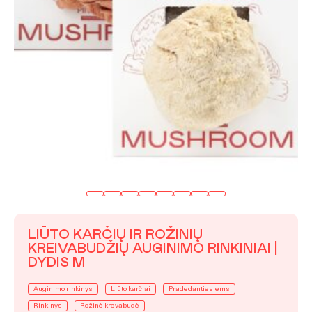
LIŪTO KARČIŲ IR ROŽINIŲ
KREIVABUDŽIŲ AUGINIMO RINKINIAI |
DYDIS M
Auginimo rinkinys
Liūto karčiai
Pradedantiesiems
Rinkinys
Rožinė krevabudė