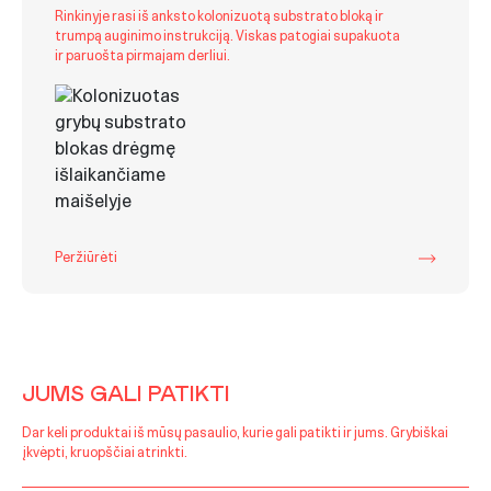
Rinkinyje rasi iš anksto kolonizuotą substrato bloką ir
trumpą auginimo instrukciją. Viskas patogiai supakuota
ir paruošta pirmajam derliui.
Peržiūrėti
JUMS GALI PATIKTI
Dar keli produktai iš mūsų pasaulio, kurie gali patikti ir jums. Grybiškai
įkvėpti, kruopščiai atrinkti.