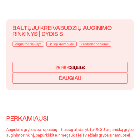
BALTŲJŲ KREIVABUDŽIŲ AUGINIMO
RINKINYS | DYDIS S
Auginimo rinkinys
Baltoji krevabudė
Pradedantiesiems
25,99
€
29,99
€
Original
Current
price
price
DAUGIAU
was:
is:
29,99 €.
25,99 €.
PERKAMIAUSI
Auginkite grybus be rūpesčių – tiesiog atidarykite UNGU organišką grybų
auginimo rinkinį, papurkškite ir mėgaukitės šviežiais grybais namuose!