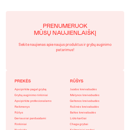
PRENUMERUOK
MŪSŲ NAUJIENLAIŠKĮ
Sekite naujienas apie naujus produktus ir grybų auginimo
patarimus!
PREKĖS
RŪŠYS
Apsipirkite pagal grybą
Juodos kreivabudės
Grybų auginimo rinkiniai
Mėlynos kreivabudės
Apsipirkite profesionalams
Geltonos kreivabudės
Reikmenys
Rožinės kreivabudės
Rūšys
Baltos kreivabudės
Geriausiai parduodami
Liūto karčiai
Rinkiniai
Chaga grybai