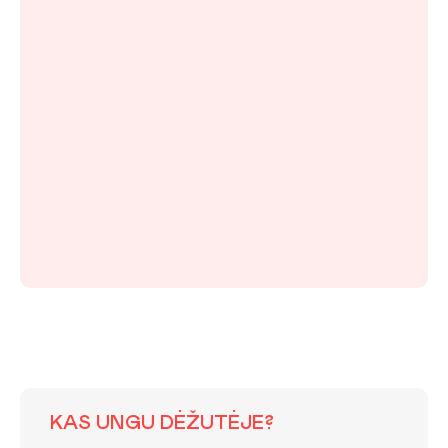
KAS UNGU DĖŽUTĖJE?