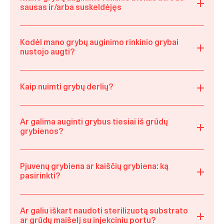
sausas ir/arba suskeldėjęs
Kodėl mano grybų auginimo rinkinio grybai
nustojo augti?
Kaip nuimti grybų derlių?
Ar galima auginti grybus tiesiai iš grūdų
grybienos?
Pjuvenų grybiena ar kaiščių grybiena: ką
pasirinkti?
Ar galiu iškart naudoti sterilizuotą substrato
ar grūdų maišelį su injekciniu portu?