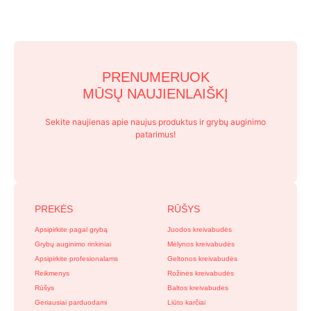
PRENUMERUOK
MŪSŲ NAUJIENLAIŠKĮ
Sekite naujienas apie naujus produktus ir grybų auginimo
patarimus!
PREKĖS
RŪŠYS
Apsipirkite pagal grybą
Juodos kreivabudės
Grybų auginimo rinkiniai
Mėlynos kreivabudės
Apsipirkite profesionalams
Geltonos kreivabudės
Reikmenys
Rožinės kreivabudės
Rūšys
Baltos kreivabudės
Geriausiai parduodami
Liūto karčiai