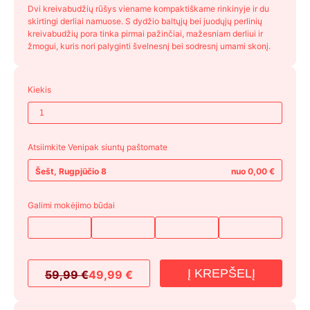
Dvi kreivabudžių rūšys viename kompaktiškame rinkinyje ir du
skirtingi derliai namuose. S dydžio baltųjų bei juodųjų perlinių
kreivabudžių pora tinka pirmai pažinčiai, mažesniam derliui ir
žmogui, kuris nori palyginti švelnesnį bei sodresnį umami skonį.
Kiekis
Atsiimkite Venipak siuntų paštomate
Šešt, Rugpjūčio 8
nuo 0,00 €
Galimi mokėjimo būdai
Į KREPŠELĮ
59,99
€
49,99
€
Original
Current
price
price