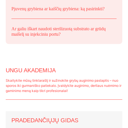
Pjuvenų grybiena ar kaiščių grybiena: ką pasirinkti?
Ar galiu iškart naudoti sterilizuotą substrato ar grūdų
maišelį su injekciniu portu?
UNGU AKADEMIJA
Skaitykite mūsų tinklaraštį ir sužinokite grybų auginimo paslaptis – nuo
sporos iki gurmaniško patiekalo. Įvaldykite auginimo, derliaus nuėmimo ir
gaminimo meną kaip tikri profesionalai!
PRADEDANČIŲJŲ GIDAS