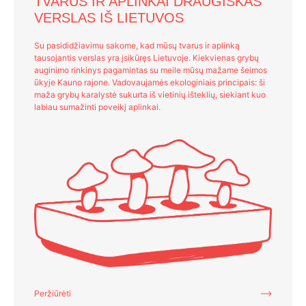
TVARUS IR APLINKAI DRAUGIŠKAS
VERSLAS IŠ LIETUVOS
Su pasididžiavimu sakome, kad mūsų tvarus ir aplinką
tausojantis verslas yra įsikūręs Lietuvoje. Kiekvienas grybų
auginimo rinkinys pagamintas su meile mūsų mažame šeimos
ūkyje Kauno rajone. Vadovaujamės ekologiniais principais: ši
maža grybų karalystė sukurta iš vietinių išteklių, siekiant kuo
labiau sumažinti poveikį aplinkai.
Peržiūrėti