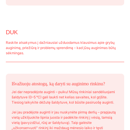
79,99 €.
64,99 €.
DUK
Raskite atsakymus į dažniausiai užduodamus klausimus apie grybų
auginimą, priežiūrą ir problemų sprendimą – kad jūsų auginimas būtų
sėkmingas.
Išvažiuoju atostogų, ką daryti su auginimo rinkinu?
Jei dar nepradėjote auginti – puiku! Mūsų rinkiniai sandėliuojami
šaldytuve (0–5 °C) gali laukti net kelias savaites, kol grįšite.
Tiesiog laikykite dėžutę šaldytuve, kol būsite pasiruošę auginti.
Jei jau pradėjote auginti ir jau nuskynėte pirmą derlių – prapjautą
vietą užklijuokite lipnia juosta ir padėkite rinkinį į vėsią, tamsią
vietą (pavyzdžiui, rūsį ar šaldytuvą). Taip galėsite
„užkonservuoti“ rinkinį iki maždaug mėnesio laiko ir tęsti