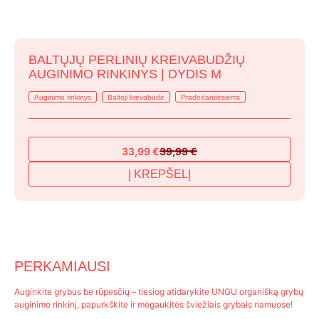
BALTŲJŲ PERLINIŲ KREIVABUDŽIŲ
AUGINIMO RINKINYS | DYDIS M
Auginimo rinkinys
Baltoji krevabudė
Pradedantiesiems
33,99
€
39,99
€
Original
Current
price
price
Į KREPŠELĮ
was:
is:
39,99 €.
33,99 €.
PERKAMIAUSI
Auginkite grybus be rūpesčių – tiesiog atidarykite UNGU organišką grybų
auginimo rinkinį, papurkškite ir mėgaukitės šviežiais grybais namuose!