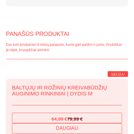
PANAŠŪS PRODUKTAI
Dar keli produktai iš mūsų pasaulio, kurie gali patikti ir jums. Grybiškai
įkvėpti, kruopščiai atrinkti.
AKCIJA!
BALTŲJŲ IR ROŽINIŲ KREIVABŪDŽIŲ
AUGINIMO RINKINIAI | DYDIS M
64,99
€
79,99
€
Original
Current
price
price
DAUGIAU
was:
is: