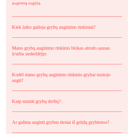
auginimą sugrįžę.
Kiek laiko galioja grybų auginimo rinkiniai?
Mano grybų auginimo rinkinio blokas atrodo sausas
ir/arba suskeldėjęs
Kodėl mano grybų auginimo rinkinio grybai nustojo
augti?
Kaip nuimti grybų derlių?
Ar galima auginti grybus tiesiai iš grūdų grybienos?