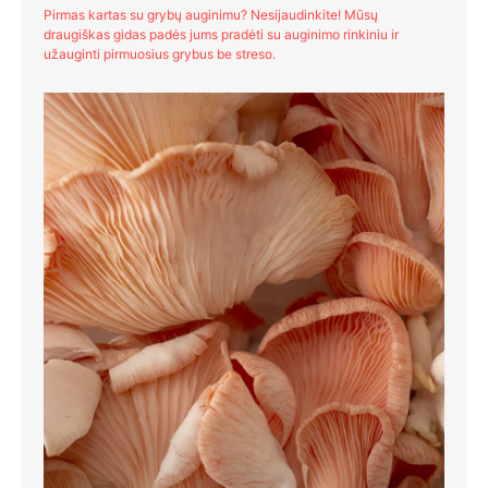
Pirmas kartas su grybų auginimu? Nesijaudinkite! Mūsų
draugiškas gidas padės jums pradėti su auginimo rinkiniu ir
užauginti pirmuosius grybus be streso.