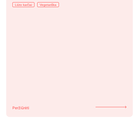
Liūto karčiai
Vegetariška
Peržiūrėti