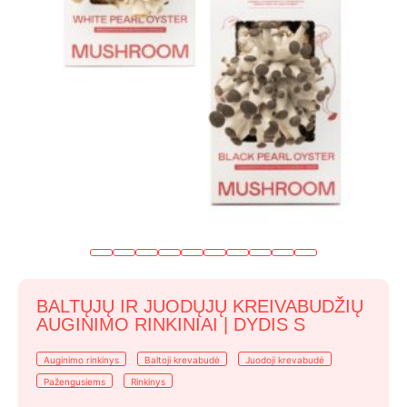
BALTŲJŲ IR JUODŲJŲ KREIVABUDŽIŲ
AUGINIMO RINKINIAI | DYDIS S
Auginimo rinkinys
Baltoji krevabudė
Juodoji krevabudė
Pažengusiems
Rinkinys